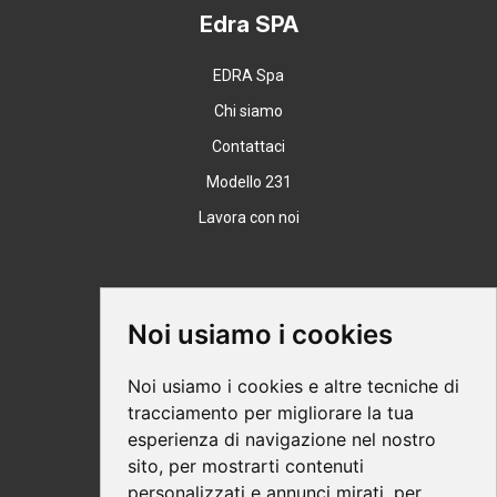
Edra SPA
EDRA Spa
Chi siamo
Contattaci
Modello 231
Lavora con noi
Supporto
Noi usiamo i cookies
Condizioni Generali
Noi usiamo i cookies e altre tecniche di
Modalità di acquisto
tracciamento per migliorare la tua
esperienza di navigazione nel nostro
Ebook help
sito, per mostrarti contenuti
Privacy
personalizzati e annunci mirati, per