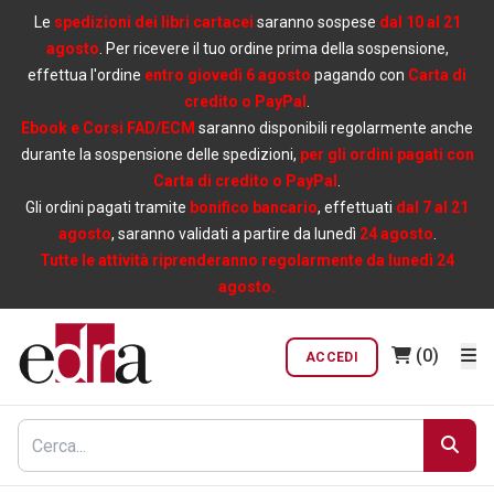
Le
spedizioni dei libri cartacei
saranno sospese
dal 10 al 21
agosto
. Per ricevere il tuo ordine prima della sospensione,
effettua l'ordine
entro giovedì 6 agosto
pagando con
Carta di
credito o PayPal
.
Ebook e Corsi FAD/ECM
saranno disponibili regolarmente anche
durante la sospensione delle spedizioni,
per gli ordini pagati con
Carta di credito o PayPal
.
Gli ordini pagati tramite
bonifico bancario
, effettuati
dal 7 al 21
agosto
, saranno validati a partire da lunedì
24 agosto
.
Tutte le attività riprenderanno regolarmente da lunedì 24
agosto.
(0)
ACCEDI