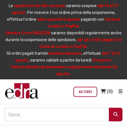
Le
spedizioni dei libri cartacei
saranno sospese
dal 10 al 21
agosto
. Per ricevere il tuo ordine prima della sospensione,
effettua l'ordine
entro giovedì 6 agosto
pagando con
Carta di
credito o PayPal
.
Ebook e Corsi FAD/ECM
saranno disponibili regolarmente anche
durante la sospensione delle spedizioni,
per gli ordini pagati con
Carta di credito o PayPal
.
Gli ordini pagati tramite
bonifico bancario
, effettuati
dal 7 al 21
agosto
, saranno validati a partire da lunedì
24 agosto
.
Tutte le attività riprenderanno regolarmente da lunedì 24
agosto.
(0)
ACCEDI