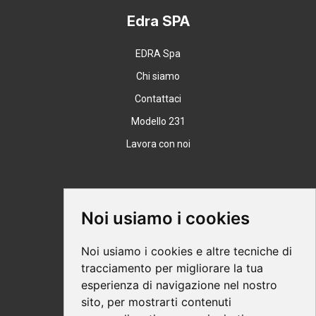
Edra SPA
EDRA Spa
Chi siamo
Contattaci
Modello 231
Lavora con noi
Supporto
Noi usiamo i cookies
Condizioni Generali
Noi usiamo i cookies e altre tecniche di
Modalità di acquisto
tracciamento per migliorare la tua
esperienza di navigazione nel nostro
Ebook help
sito, per mostrarti contenuti
Privacy