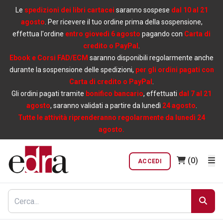
Le
spedizioni dei libri cartacei
saranno sospese
dal 10 al 21
agosto
. Per ricevere il tuo ordine prima della sospensione,
effettua l'ordine
entro giovedì 6 agosto
pagando con
Carta di
credito o PayPal
.
Ebook e Corsi FAD/ECM
saranno disponibili regolarmente anche
durante la sospensione delle spedizioni,
per gli ordini pagati con
Carta di credito o PayPal
.
Gli ordini pagati tramite
bonifico bancario
, effettuati
dal 7 al 21
agosto
, saranno validati a partire da lunedì
24 agosto
.
Tutte le attività riprenderanno regolarmente da lunedì 24
agosto.
(0)
ACCEDI