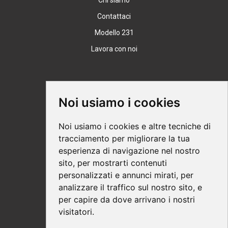
Chi siamo
Contattaci
Modello 231
Lavora con noi
Supporto
Noi usiamo i cookies
Condizioni Generali
Noi usiamo i cookies e altre tecniche di
Modalità di acquisto
tracciamento per migliorare la tua
esperienza di navigazione nel nostro
Ebook help
sito, per mostrarti contenuti
Privacy
personalizzati e annunci mirati, per
Recesso
analizzare il traffico sul nostro sito, e
per capire da dove arrivano i nostri
Spedizione
visitatori.