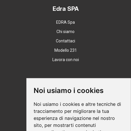
Edra SPA
EDRA Spa
Chi siamo
Contattaci
Modello 231
Lavora con noi
Supporto
Noi usiamo i cookies
Condizioni Generali
Noi usiamo i cookies e altre tecniche di
Modalità di acquisto
tracciamento per migliorare la tua
esperienza di navigazione nel nostro
Ebook help
sito, per mostrarti contenuti
Privacy