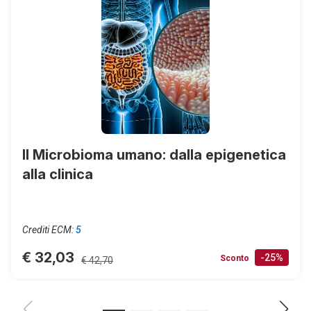
Il Microbioma umano: dalla epigenetica
alla clinica
Crediti ECM:
5
€ 32,03
-25%
Sconto
€ 42,70