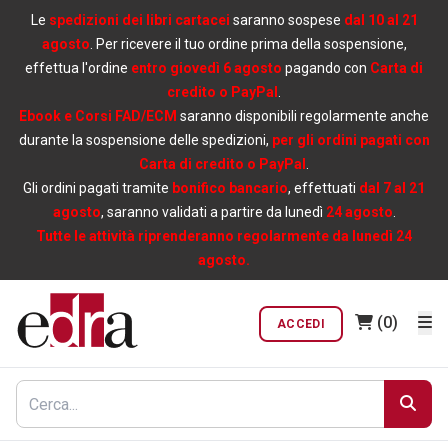
Le
spedizioni dei libri cartacei
saranno sospese
dal 10 al 21
agosto
. Per ricevere il tuo ordine prima della sospensione,
effettua l'ordine
entro giovedì 6 agosto
pagando con
Carta di
credito o PayPal
.
Ebook e Corsi FAD/ECM
saranno disponibili regolarmente anche
durante la sospensione delle spedizioni,
per gli ordini pagati con
Carta di credito o PayPal
.
Gli ordini pagati tramite
bonifico bancario
, effettuati
dal 7 al 21
agosto
, saranno validati a partire da lunedì
24 agosto
.
Tutte le attività riprenderanno regolarmente da lunedì 24
agosto.
(0)
ACCEDI