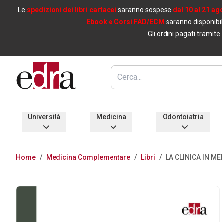
Le
spedizioni dei libri cartacei
saranno sospese
dal 10 al 21 ag
Ebook e Corsi FAD/ECM
saranno disponibil
Gli ordini pagati tramite
Università
Medicina
Odontoiatria
Home
/
Medicina Complementare
/
Libri
/
LA CLINICA IN M