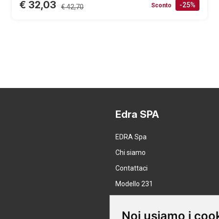
€ 32,03
-25%
Sconto
€ 42,70
Edra SPA
EDRA Spa
Chi siamo
Contattaci
Modello 231
Lavora con noi
Noi usiamo i coo