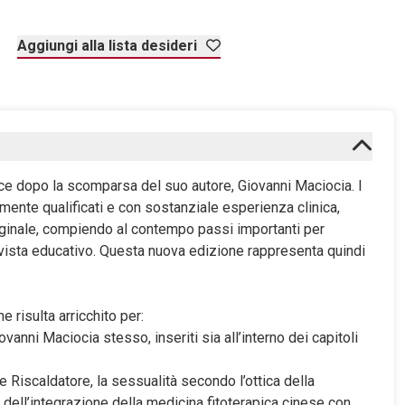
Aggiungi alla lista desideri
sce dopo la scomparsa del suo autore, Giovanni Maciocia. I
amente qualificati e con sostanziale esperienza clinica,
originale, compiendo al contempo passi importanti per
di vista educativo. Questa nuova edizione rappresenta quindi
e risulta arricchito per:
Giovanni Maciocia stesso, inseriti sia all’interno dei capitoli
ice Riscaldatore, la sessualità secondo l’ottica della
dell’integrazione della medicina fitoterapica cinese con