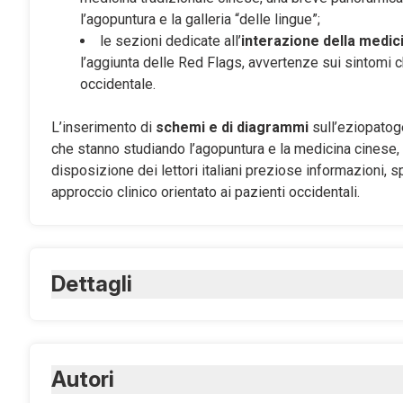
l’agopuntura e la galleria “delle lingue”;
le sezioni dedicate all’
interazione della medic
l’aggiunta delle Red Flags, avvertenze sui sintomi c
occidentale.
L’inserimento di
schemi e di diagrammi
sull’eziopatoge
che stanno studiando l’agopuntura e la medicina cinese, 
disposizione dei lettori italiani preziose informazioni, s
approccio clinico orientato ai pazienti occidentali.
Dettagli
ISBN Cartaceo:
9788821455940
ISBN Digitale:
Autori
9788821455957