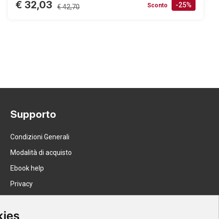
€ 32,03
-25%
Sconto
€ 42,70
Supporto
Condizioni Generali
Modalità di acquisto
Ebook help
Privacy
Recesso
kies
Spedizione