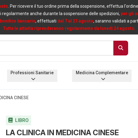
osto
. Per ricevere il tuo ordine prima della sospensione, effettua l'ordin
i regolarmente anche durante la sospensione delle spedizioni,
per gli 
bonifico bancario
, effettuati
dal 7 al 21 agosto
, saranno validati a par
Tutte le attività riprenderanno regolarmente da lunedì 24 agosto.
Professioni Sanitarie
Medicina Complementare
EDICINA CINESE
LIBRO
LA CLINICA IN MEDICINA CINESE