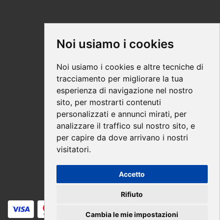
Supporto
Noi usiamo i cookies
Condizioni Generali
Noi usiamo i cookies e altre tecniche di
Modalità di acquisto
tracciamento per migliorare la tua
esperienza di navigazione nel nostro
Ebook help
sito, per mostrarti contenuti
Privacy
personalizzati e annunci mirati, per
Recesso
analizzare il traffico sul nostro sito, e
per capire da dove arrivano i nostri
Spedizione
visitatori.
Accetto
Pagamenti sicuri
Rifiuto
Cambia le mie impostazioni