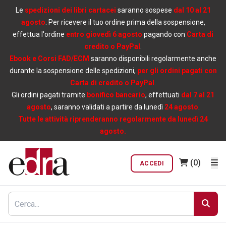
Le
spedizioni dei libri cartacei
saranno sospese
dal 10 al 21
agosto
. Per ricevere il tuo ordine prima della sospensione,
effettua l'ordine
entro giovedì 6 agosto
pagando con
Carta di
credito o PayPal
.
Ebook e Corsi FAD/ECM
saranno disponibili regolarmente anche
durante la sospensione delle spedizioni,
per gli ordini pagati con
Carta di credito o PayPal
.
Gli ordini pagati tramite
bonifico bancario
, effettuati
dal 7 al 21
agosto
, saranno validati a partire da lunedì
24 agosto
.
Tutte le attività riprenderanno regolarmente da lunedì 24
agosto.
(0)
ACCEDI