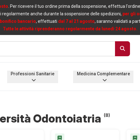
osto
. Per ricevere il tuo ordine prima della sospensione, effettua l'ordin
i regolarmente anche durante la sospensione delle spedizioni,
per gli 
bonifico bancario
, effettuati
dal 7 al 21 agosto
, saranno validati a par
Tutte le attività riprenderanno regolarmente da lunedì 24 agosto.
Professioni Sanitarie
Medicina Complementare
ersità Odontoiatria
(8)