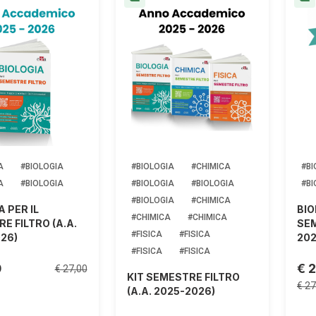
A
#BIOLOGIA
#BIOLOGIA
#CHIMICA
#BI
A
#BIOLOGIA
#BIOLOGIA
#BIOLOGIA
#BI
#BIOLOGIA
#CHIMICA
A PER IL
BIO
#CHIMICA
#CHIMICA
E FILTRO (A.A.
SEM
#FISICA
#FISICA
26)
202
#FISICA
#FISICA
0
€ 
€ 27,00
KIT SEMESTRE FILTRO
€ 27
(A.A. 2025-2026)