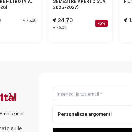
E FILTRO (A.A.
SEMESTRE APERTO (A.A.
FIL
26)
2026-2027)
0
€ 24,70
€ 
€ 26,00
-5%
€ 26,00
ità!
Promozioni
Personalizza argomenti
nato sulle