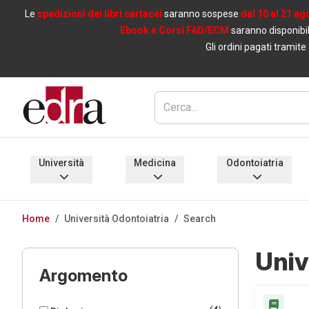
Le
spedizioni dei libri cartacei
saranno sospese
dal 10 al 21 ag
Ebook e Corsi FAD/ECM
saranno disponibil
Gli ordini pagati tramite
Università
Medicina
Odontoiatria
Home
/
Università Odontoiatria
/
Search
Univ
Argomento