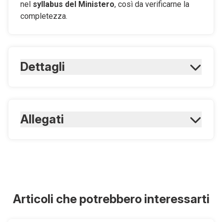
nel
syllabus del Ministero
, così da verificarne la
completezza.
Dettagli
ISBN Cartaceo:
9788821460326
Rilegatura:
Allegati
Brossura
Formato:
21 x 29,7 cm
Scarica
Argomenti del testo vs
syllabus ministeriale
Pagine Cartaceo:
408
Scarica
Articoli che potrebbero interessarti
Chimica per il Semestre
ISBN Digitale:
9788821460517
Filtro - Estratto