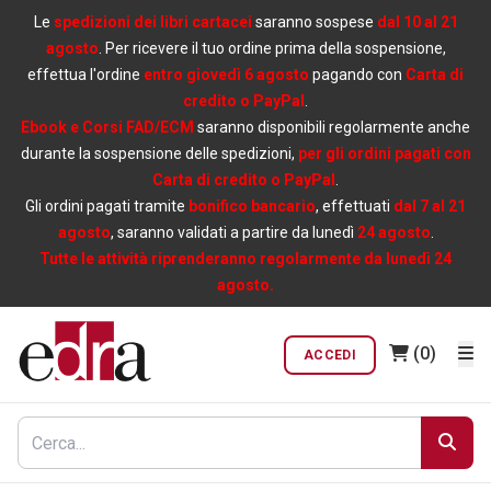
Le
spedizioni dei libri cartacei
saranno sospese
dal 10 al 21
agosto
. Per ricevere il tuo ordine prima della sospensione,
effettua l'ordine
entro giovedì 6 agosto
pagando con
Carta di
credito o PayPal
.
Ebook e Corsi FAD/ECM
saranno disponibili regolarmente anche
durante la sospensione delle spedizioni,
per gli ordini pagati con
Carta di credito o PayPal
.
Gli ordini pagati tramite
bonifico bancario
, effettuati
dal 7 al 21
agosto
, saranno validati a partire da lunedì
24 agosto
.
Tutte le attività riprenderanno regolarmente da lunedì 24
agosto.
(0)
ACCEDI