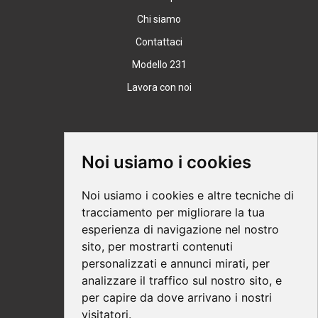
Chi siamo
Contattaci
Modello 231
Lavora con noi
Supporto
Noi usiamo i cookies
Condizioni Generali
Noi usiamo i cookies e altre tecniche di
Modalità di acquisto
tracciamento per migliorare la tua
esperienza di navigazione nel nostro
Ebook help
sito, per mostrarti contenuti
Privacy
personalizzati e annunci mirati, per
Recesso
analizzare il traffico sul nostro sito, e
per capire da dove arrivano i nostri
Spedizione
visitatori.