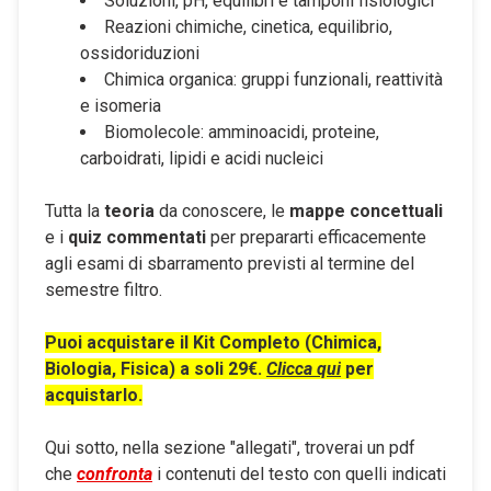
Soluzioni, pH, equilibri e tamponi fisiologici
Reazioni chimiche, cinetica, equilibrio,
ossidoriduzioni
Chimica organica: gruppi funzionali, reattività
e isomeria
Biomolecole: amminoacidi, proteine,
carboidrati, lipidi e acidi nucleici
Tutta la
teoria
da conoscere, le
mappe concettuali
e i
quiz commentati
per prepararti efficacemente
agli esami di sbarramento previsti al termine del
semestre filtro.
Puoi acquistare il Kit Completo (Chimica,
Biologia, Fisica) a soli 29€.
Clicca qui
per
acquistarlo.
Qui sotto, nella sezione "allegati", troverai un pdf
che
confronta
i contenuti del testo con quelli indicati