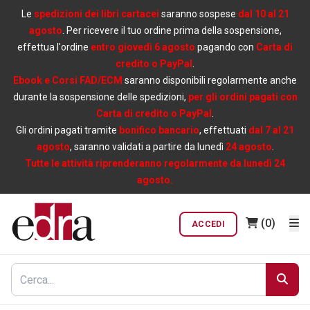
Le
spedizioni dei libri cartacei
saranno sospese
dal 10 al 21
agosto
. Per ricevere il tuo ordine prima della sospensione,
effettua l'ordine
entro giovedì 6 agosto
pagando con
Carta di
credito o PayPal
.
Ebook e Corsi FAD/ECM
saranno disponibili regolarmente anche
durante la sospensione delle spedizioni,
per gli ordini pagati con
Carta di credito o PayPal
.
Gli ordini pagati tramite
bonifico bancario
, effettuati
dal 7 al 21
agosto
, saranno validati a partire da lunedì
24 agosto
.
Tutte le attività riprenderanno regolarmente da lunedì 24
agosto.
(0)
ACCEDI