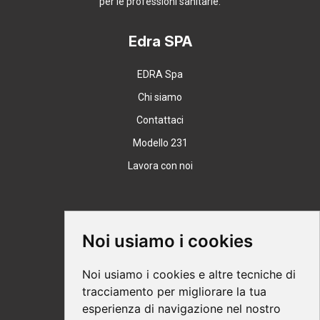
per le professioni sanitarie.
Edra SPA
EDRA Spa
Chi siamo
Contattaci
Modello 231
Lavora con noi
Supporto
Noi usiamo i cookies
Condizioni Generali
Noi usiamo i cookies e altre tecniche di
Modalità di acquisto
tracciamento per migliorare la tua
esperienza di navigazione nel nostro
Ebook help