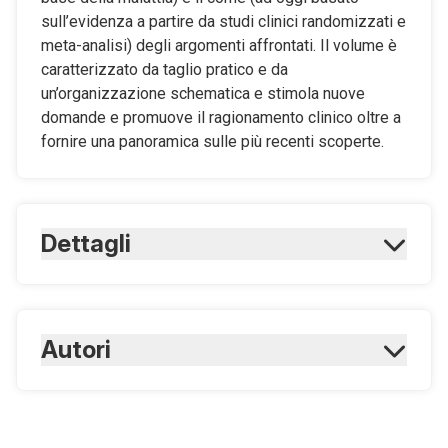
sull’evidenza a partire da studi clinici randomizzati e
meta-analisi) degli argomenti affrontati. Il volume è
caratterizzato da taglio pratico e da
un’organizzazione schematica e stimola nuove
domande e promuove il ragionamento clinico oltre a
fornire una panoramica sulle più recenti scoperte.
Dettagli
ISBN Cartaceo:
9788821441844
ISBN Digitale:
Autori
9788821441851
Goldman L., Schafer A.