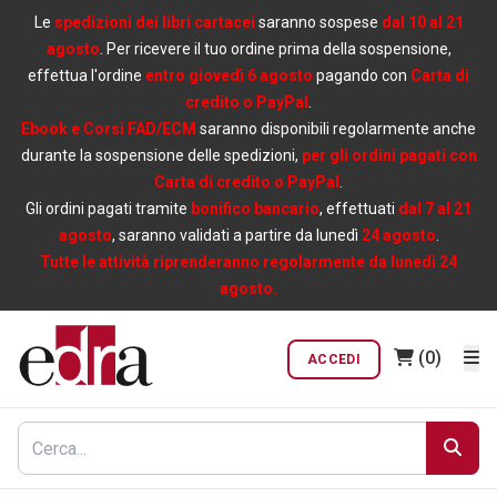
Le
spedizioni dei libri cartacei
saranno sospese
dal 10 al 21
agosto
. Per ricevere il tuo ordine prima della sospensione,
effettua l'ordine
entro giovedì 6 agosto
pagando con
Carta di
credito o PayPal
.
Ebook e Corsi FAD/ECM
saranno disponibili regolarmente anche
durante la sospensione delle spedizioni,
per gli ordini pagati con
Carta di credito o PayPal
.
Gli ordini pagati tramite
bonifico bancario
, effettuati
dal 7 al 21
agosto
, saranno validati a partire da lunedì
24 agosto
.
Tutte le attività riprenderanno regolarmente da lunedì 24
agosto.
(0)
ACCEDI