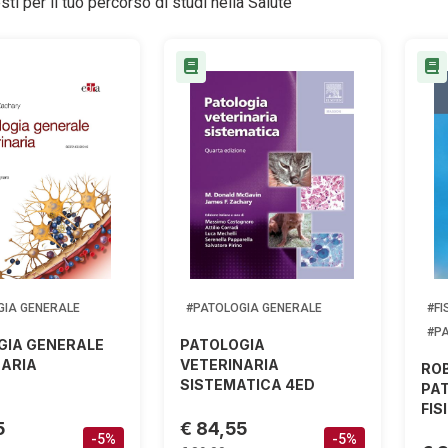
esti per il tuo percorso di studi nella Salute
GIA GENERALE
#PATOLOGIA GENERALE
#FI
#P
GIA GENERALE
PATOLOGIA
NARIA
VETERINARIA
ROB
SISTEMATICA 4ED
PAT
FIS
5
€ 84,55
-5%
-5%