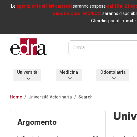
Le
spedizioni dei libri cartacei
saranno sospese
dal 10 al 21 ag
Ebook e Corsi FAD/ECM
saranno disponibil
Gli ordini pagati tramite
Università
Medicina
Odontoiatria
Home
/
Università Veterinaria
/
Search
Univ
Argomento