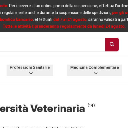
osto
. Per ricevere il tuo ordine prima della sospensione, effettua l'ordin
i regolarmente anche durante la sospensione delle spedizioni,
per gli 
bonifico bancario
, effettuati
dal 7 al 21 agosto
, saranno validati a par
Tutte le attività riprenderanno regolarmente da lunedì 24 agosto.
Professioni Sanitarie
Medicina Complementare
ersità Veterinaria
(14)