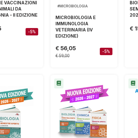
 E VACCINAZIONI
BIO
#MICROBIOLOGIA
NIMALI DA
SEM
IA - II EDIZIONE
202
MICROBIOLOGIA E
IMMUNOLOGIA
5
€ 
VETERINARIA (IV
-5%
EDIZIONE)
€ 56,05
-5%
€ 59,00