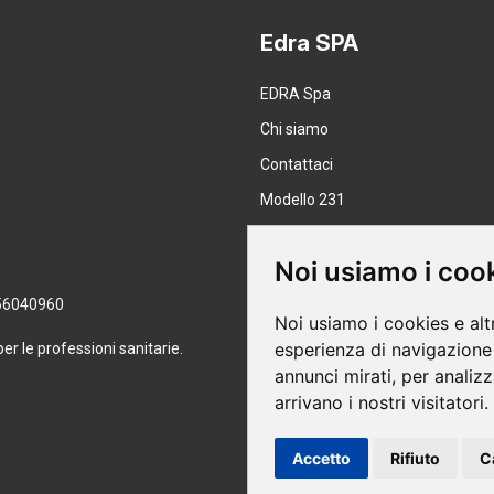
Edra SPA
EDRA Spa
Chi siamo
Contattaci
Modello 231
Lavora con noi
Noi usiamo i coo
8056040960
Noi usiamo i cookies e alt
esperienza di navigazione 
per le professioni sanitarie.
Pagamenti sicuri
annunci mirati, per analizz
arrivano i nostri visitatori.
Accetto
Rifiuto
C