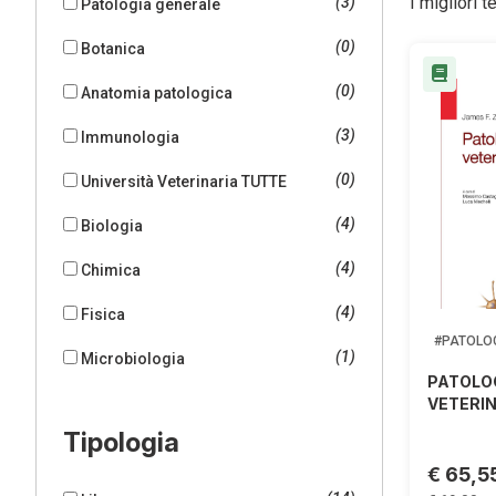
I migliori t
(3)
Patologia generale
(0)
Botanica
(0)
Anatomia patologica
(3)
Immunologia
(0)
Università Veterinaria TUTTE
(4)
Biologia
(4)
Chimica
(4)
Fisica
#PATOLO
(1)
Microbiologia
PATOLO
VETERI
Tipologia
€ 65,5