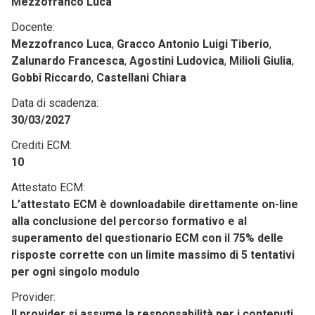
Mezzofranco Luca
Docente:
Mezzofranco Luca
,
Gracco Antonio Luigi Tiberio
,
Zalunardo Francesca
,
Agostini Ludovica
,
Milioli Giulia
,
Gobbi Riccardo
,
Castellani Chiara
Data di scadenza:
30/03/2027
Crediti ECM:
10
Attestato ECM:
L’attestato ECM è downloadabile direttamente on-line
alla conclusione del percorso formativo e al
superamento del questionario ECM con il 75% delle
risposte corrette con un limite massimo di 5 tentativi
per ogni singolo modulo
Provider:
Il provider si assume la responsabilità per i contenuti,