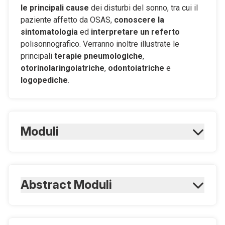
le principali cause
dei disturbi del sonno, tra cui il
paziente affetto da OSAS,
conoscere la
sintomatologia
ed
interpretare un referto
polisonnografico. Verranno inoltre illustrate le
principali
terapie pneumologiche
,
otorinolaringoiatriche
,
odontoiatriche
e
logopediche
.
Moduli
Modulo 1
Le Basi fisiologiche del sonno
Antonio Luigi Tiberio Gracco
Modulo 2
Le regole del buon sonno
Abstract Moduli
Francesca Zalunardo
Modulo 3
Esami strumentali dei DRS (disturbi del
Modulo 1
sonno in generale)
Dormire è un processo fondamentale che accomuna