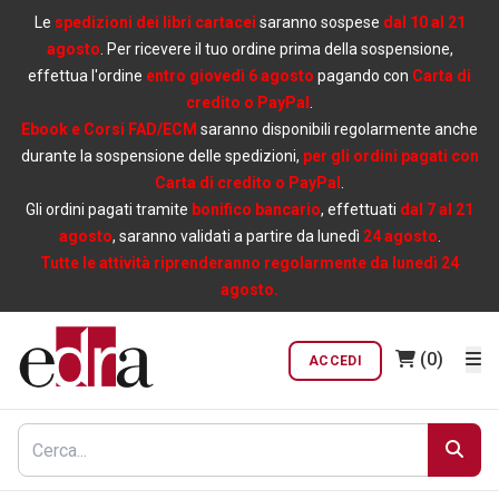
Le
spedizioni dei libri cartacei
saranno sospese
dal 10 al 21
agosto
. Per ricevere il tuo ordine prima della sospensione,
effettua l'ordine
entro giovedì 6 agosto
pagando con
Carta di
credito o PayPal
.
Ebook e Corsi FAD/ECM
saranno disponibili regolarmente anche
durante la sospensione delle spedizioni,
per gli ordini pagati con
Carta di credito o PayPal
.
Gli ordini pagati tramite
bonifico bancario
, effettuati
dal 7 al 21
agosto
, saranno validati a partire da lunedì
24 agosto
.
Tutte le attività riprenderanno regolarmente da lunedì 24
agosto.
(0)
ACCEDI