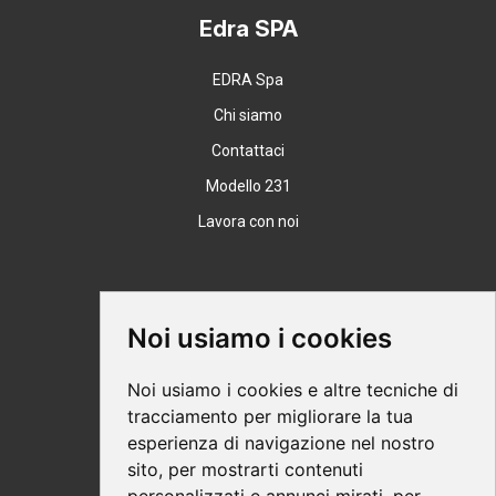
potenziale nel migliorare la funzionalità delle
Edra SPA
strutture orofaringee e nel supportare il trattamento
complessivo del disturbo.
EDRA Spa
Chi siamo
Contattaci
Modello 231
Lavora con noi
Supporto
Noi usiamo i cookies
Condizioni Generali
Noi usiamo i cookies e altre tecniche di
Modalità di acquisto
tracciamento per migliorare la tua
esperienza di navigazione nel nostro
Ebook help
sito, per mostrarti contenuti
Privacy