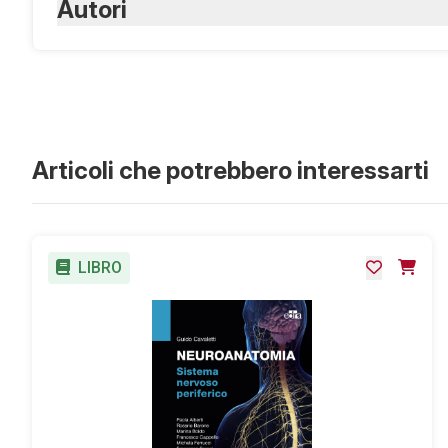
ISBN Digitale:
Autori
9788821447853
Santilli R.A., Moïse S., Pariaut R., Pereg
Articoli che potrebbero interessarti
LIBRO