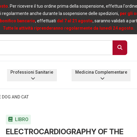
osto
. Per ricevere il tuo ordine prima della sospensione, effettua l'ordin
i regolarmente anche durante la sospensione delle spedizioni,
per gli 
bonifico bancario
, effettuati
dal 7 al 21 agosto
, saranno validati a par
Tutte le attività riprenderanno regolarmente da lunedì 24 agosto.
Professioni Sanitarie
Medicina Complementare
 DOG AND CAT
LIBRO
ELECTROCARDIOGRAPHY OF THE