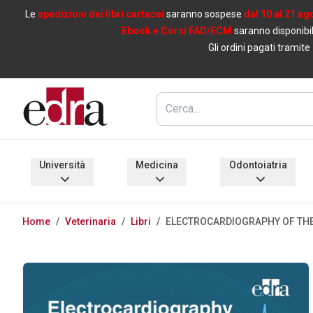
Le
spedizioni dei libri cartacei
saranno sospese
dal 10 al 21 ag
Ebook e Corsi FAD/ECM
saranno disponibil
Gli ordini pagati tramite
Università
Medicina
Odontoiatria
Home
/
Veterinaria
/
Libri
/
ELECTROCARDIOGRAPHY OF THE