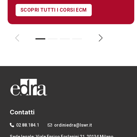
SCOPRI TUTTI I CORSI ECM
Contatti
02 88.184.1
ordiniedra@lswr.it
Sede legale: Viale Enrico Forlanini 21, 20134 Milano