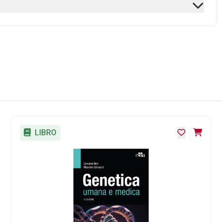
o M.
LIBRO