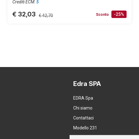
Crediti ECM:
5
€ 32,03
-25%
Sconto
€ 42,70
Edra SPA
EDRA Spa
Chi siamo
Contattaci
Modello 231
Lavora con noi