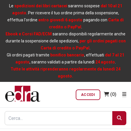
Le
spedizioni dei libri cartacei
saranno sospese
dal 10 al 21
agosto
. Per ricevere il tuo ordine prima della sospensione,
effettua l'ordine
entro giovedì 6 agosto
pagando con
Carta di
credito o PayPal
.
Ebook e Corsi FAD/ECM
saranno disponibili regolarmente anche
durante la sospensione delle spedizioni,
per gli ordini pagati con
Carta di credito o PayPal
.
Gli ordini pagati tramite
bonifico bancario
, effettuati
dal 7 al 21
agosto
, saranno validati a partire da lunedì
24 agosto
.
Tutte le attività riprenderanno regolarmente da lunedì 24
agosto.
(0)
ACCEDI