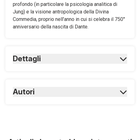
profondo (in particolare la psicologia analitica di
Jung) e la visione antropologica della Divina
Commedia, proprio nell’anno in cui si celebra il 750°
anniversario della nascita di Dante.
Dettagli
ISBN Cartaceo:
9788821440700
ISBN Digitale:
Autori
9788821460586
Mazzarella A.