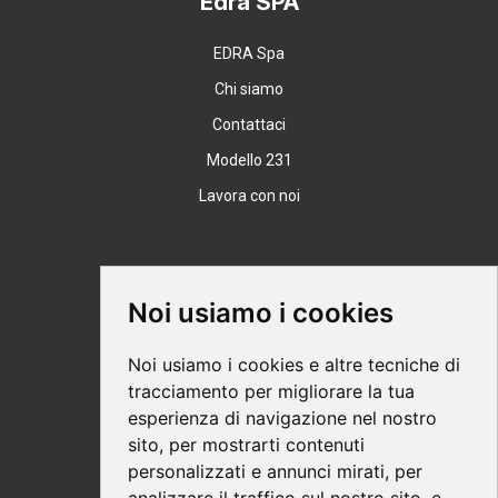
Edra SPA
EDRA Spa
Chi siamo
Contattaci
Modello 231
Lavora con noi
Supporto
Noi usiamo i cookies
Condizioni Generali
Noi usiamo i cookies e altre tecniche di
Modalità di acquisto
tracciamento per migliorare la tua
esperienza di navigazione nel nostro
Ebook help
sito, per mostrarti contenuti
Privacy
personalizzati e annunci mirati, per
Recesso