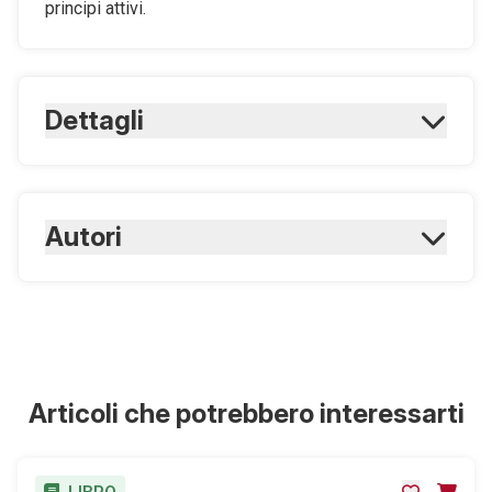
principi attivi.
Dettagli
ISBN Cartaceo:
9788821448225
ISBN Digitale:
Autori
9788821448232
Masci V.
Articoli che potrebbero interessarti