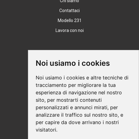
Chi siamo
Contattaci
Modello 231
Lavora con noi
Supporto
Noi usiamo i cookies
Condizioni Generali
Noi usiamo i cookies e altre tecniche di
Modalità di acquisto
tracciamento per migliorare la tua
esperienza di navigazione nel nostro
Ebook help
sito, per mostrarti contenuti
Privacy
personalizzati e annunci mirati, per
Recesso
analizzare il traffico sul nostro sito, e
per capire da dove arrivano i nostri
Spedizione
visitatori.