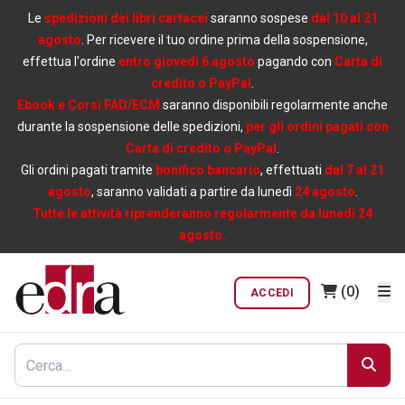
Le
spedizioni dei libri cartacei
saranno sospese
dal 10 al 21
agosto
. Per ricevere il tuo ordine prima della sospensione,
effettua l'ordine
entro giovedì 6 agosto
pagando con
Carta di
credito o PayPal
.
Ebook e Corsi FAD/ECM
saranno disponibili regolarmente anche
durante la sospensione delle spedizioni,
per gli ordini pagati con
Carta di credito o PayPal
.
Gli ordini pagati tramite
bonifico bancario
, effettuati
dal 7 al 21
agosto
, saranno validati a partire da lunedì
24 agosto
.
Tutte le attività riprenderanno regolarmente da lunedì 24
agosto.
(0)
ACCEDI