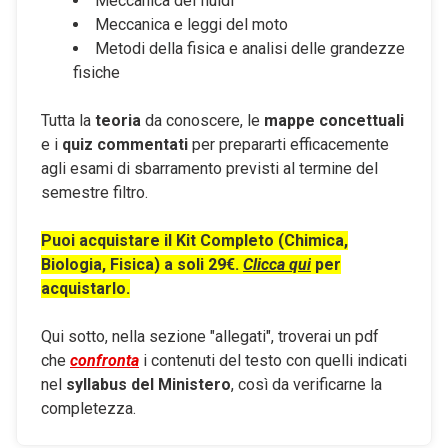
Meccanica dei fluidi
Meccanica e leggi del moto
Metodi della fisica e analisi delle grandezze
fisiche
Tutta la
teoria
da conoscere, le
mappe concettuali
e i
quiz commentati
per prepararti efficacemente
agli esami di sbarramento previsti al termine del
semestre filtro.
Puoi acquistare il Kit Completo (Chimica,
Biologia, Fisica) a soli 29€.
Clicca qui
per
acquistarlo.
Qui sotto, nella sezione "allegati", troverai un pdf
che
confronta
i contenuti del testo con quelli indicati
nel
syllabus del Ministero
, così da verificarne la
completezza.