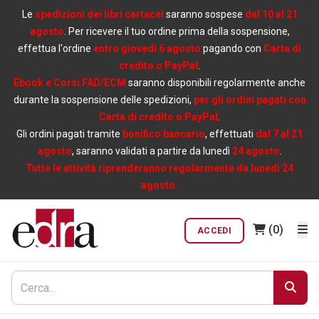
Le
spedizioni dei libri cartacei
saranno sospese
dal 10 al 21
agosto
. Per ricevere il tuo ordine prima della sospensione,
effettua l'ordine
entro giovedì 6 agosto
pagando con
Carta di
credito o PayPal
.
Ebook e Corsi FAD/ECM
saranno disponibili regolarmente anche
durante la sospensione delle spedizioni,
per gli ordini pagati con
Carta di credito o PayPal
.
Gli ordini pagati tramite
bonifico bancario
, effettuati
dal 7 al 21
agosto
, saranno validati a partire da lunedì
24 agosto
.
Tutte le attività riprenderanno regolarmente da lunedì 24
agosto.
(0)
ACCEDI