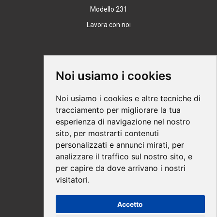
Modello 231
Lavora con noi
Supporto
Noi usiamo i cookies
Condizioni Generali
Noi usiamo i cookies e altre tecniche di
Modalità di acquisto
tracciamento per migliorare la tua
esperienza di navigazione nel nostro
Ebook help
sito, per mostrarti contenuti
Privacy
personalizzati e annunci mirati, per
Recesso
analizzare il traffico sul nostro sito, e
per capire da dove arrivano i nostri
Spedizione
visitatori.
Accetto
Pagamenti sicuri