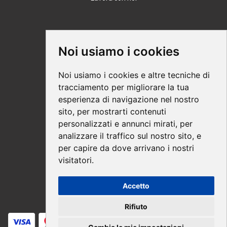
Supporto
Noi usiamo i cookies
Condizioni Generali
Noi usiamo i cookies e altre tecniche di
Modalità di acquisto
tracciamento per migliorare la tua
esperienza di navigazione nel nostro
Ebook help
sito, per mostrarti contenuti
Privacy
personalizzati e annunci mirati, per
Recesso
analizzare il traffico sul nostro sito, e
per capire da dove arrivano i nostri
Spedizione
visitatori.
Accetto
Pagamenti sicuri
Rifiuto