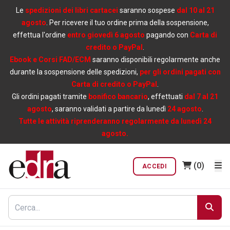
Le
spedizioni dei libri cartacei
saranno sospese
dal 10 al 21
agosto
. Per ricevere il tuo ordine prima della sospensione,
effettua l'ordine
entro giovedì 6 agosto
pagando con
Carta di
credito o PayPal
.
Ebook e Corsi FAD/ECM
saranno disponibili regolarmente anche
durante la sospensione delle spedizioni,
per gli ordini pagati con
Carta di credito o PayPal
.
Gli ordini pagati tramite
bonifico bancario
, effettuati
dal 7 al 21
agosto
, saranno validati a partire da lunedì
24 agosto
.
Tutte le attività riprenderanno regolarmente da lunedì 24
agosto.
(0)
ACCEDI