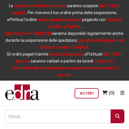
Le
spedizioni dei libri cartacei
saranno sospese
dal 10 al 21
agosto
. Per ricevere il tuo ordine prima della sospensione,
effettua l'ordine
entro giovedì 6 agosto
pagando con
Carta di
credito o PayPal
.
Ebook e Corsi FAD/ECM
saranno disponibili regolarmente anche
durante la sospensione delle spedizioni,
per gli ordini pagati con
Carta di credito o PayPal
.
Gli ordini pagati tramite
bonifico bancario
, effettuati
dal 7 al 21
agosto
, saranno validati a partire da lunedì
24 agosto
.
Tutte le attività riprenderanno regolarmente da lunedì 24
agosto.
(0)
ACCEDI