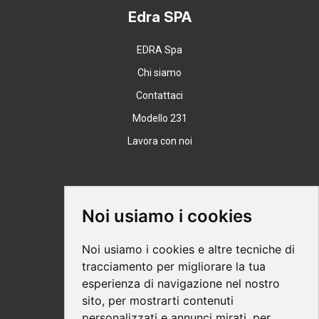
Edra SPA
EDRA Spa
Chi siamo
Contattaci
Modello 231
Lavora con noi
Supporto
Noi usiamo i cookies
Condizioni Generali
Noi usiamo i cookies e altre tecniche di
Modalità di acquisto
tracciamento per migliorare la tua
esperienza di navigazione nel nostro
Ebook help
sito, per mostrarti contenuti
Privacy
personalizzati e annunci mirati, per