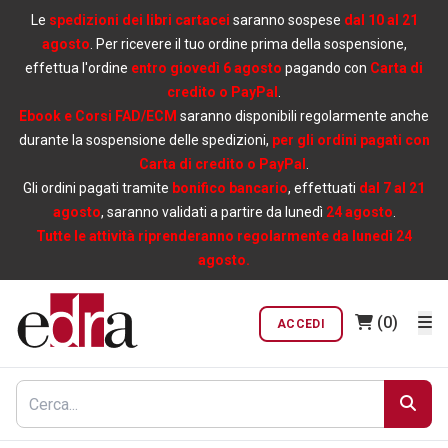
Le
spedizioni dei libri cartacei
saranno sospese
dal 10 al 21
agosto
. Per ricevere il tuo ordine prima della sospensione,
effettua l'ordine
entro giovedì 6 agosto
pagando con
Carta di
credito o PayPal
.
Ebook e Corsi FAD/ECM
saranno disponibili regolarmente anche
durante la sospensione delle spedizioni,
per gli ordini pagati con
Carta di credito o PayPal
.
Gli ordini pagati tramite
bonifico bancario
, effettuati
dal 7 al 21
agosto
, saranno validati a partire da lunedì
24 agosto
.
Tutte le attività riprenderanno regolarmente da lunedì 24
agosto.
(0)
ACCEDI