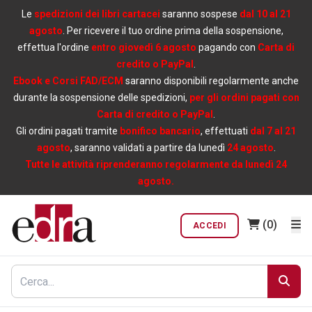
Le
spedizioni dei libri cartacei
saranno sospese
dal 10 al 21
agosto
. Per ricevere il tuo ordine prima della sospensione,
effettua l'ordine
entro giovedì 6 agosto
pagando con
Carta di
credito o PayPal
.
Ebook e Corsi FAD/ECM
saranno disponibili regolarmente anche
durante la sospensione delle spedizioni,
per gli ordini pagati con
Carta di credito o PayPal
.
Gli ordini pagati tramite
bonifico bancario
, effettuati
dal 7 al 21
agosto
, saranno validati a partire da lunedì
24 agosto
.
Tutte le attività riprenderanno regolarmente da lunedì 24
agosto.
(0)
ACCEDI