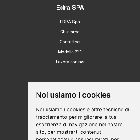
Edra SPA
EDRA Spa
Chi siamo
Contattaci
Modello 231
Lavora con noi
Supporto
Noi usiamo i cookies
Condizioni Generali
Noi usiamo i cookies e altre tecniche di
Modalità di acquisto
tracciamento per migliorare la tua
esperienza di navigazione nel nostro
Ebook help
sito, per mostrarti contenuti
Privacy
personalizzati e annunci mirati, per