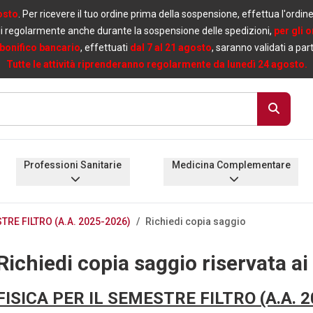
osto
. Per ricevere il tuo ordine prima della sospensione, effettua l'ordin
i regolarmente anche durante la sospensione delle spedizioni,
per gli 
bonifico bancario
, effettuati
dal 7 al 21 agosto
, saranno validati a par
Tutte le attività riprenderanno regolarmente da lunedì 24 agosto.
Professioni Sanitarie
Medicina Complementare
TRE FILTRO (A.A. 2025-2026)
/
Richiedi copia saggio
Richiedi copia saggio riservata ai
FISICA PER IL SEMESTRE FILTRO (A.A. 