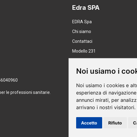
Edra SPA
EDRA Spa
Chi siamo
Contattaci
Modello 231
Lavora con noi
Noi usiamo i coo
8056040960
Noi usiamo i cookies e alt
esperienza di navigazione 
per le professioni sanitarie.
Pagamenti sicuri
annunci mirati, per analizz
arrivano i nostri visitatori.
Accetto
Rifiuto
C