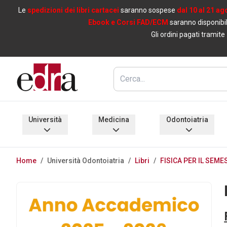
Le
spedizioni dei libri cartacei
saranno sospese
dal 10 al 21 ag
Ebook e Corsi FAD/ECM
saranno disponibil
Gli ordini pagati tramite
Università
Medicina
Odontoiatria
Home
/
Università Odontoiatria
/
Libri
/
FISICA PER IL SEMES