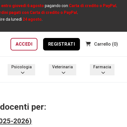
e
entro giovedì 6 agosto
pagando con
Carta di credito o PayPal
.
ordini pagati con Carta di credito o PayPal
.
tire da lunedì
24 agosto
.
ACCEDI
REGISTRATI
Carrello
(0)
Psicologia
Veterinaria
Farmacia
 docenti per:
2025-2026)