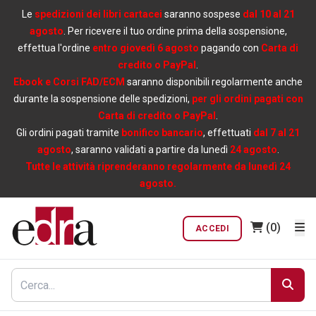
Le
spedizioni dei libri cartacei
saranno sospese
dal 10 al 21
agosto
. Per ricevere il tuo ordine prima della sospensione,
effettua l'ordine
entro giovedì 6 agosto
pagando con
Carta di
credito o PayPal
.
Ebook e Corsi FAD/ECM
saranno disponibili regolarmente anche
durante la sospensione delle spedizioni,
per gli ordini pagati con
Carta di credito o PayPal
.
Gli ordini pagati tramite
bonifico bancario
, effettuati
dal 7 al 21
agosto
, saranno validati a partire da lunedì
24 agosto
.
Tutte le attività riprenderanno regolarmente da lunedì 24
agosto.
(0)
ACCEDI