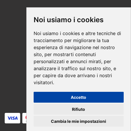
Supporto
Noi usiamo i cookies
Condizioni Generali
Noi usiamo i cookies e altre tecniche di
Modalità di acquisto
tracciamento per migliorare la tua
esperienza di navigazione nel nostro
Ebook help
sito, per mostrarti contenuti
Privacy
personalizzati e annunci mirati, per
Recesso
analizzare il traffico sul nostro sito, e
per capire da dove arrivano i nostri
Spedizione
visitatori.
Accetto
Pagamenti sicuri
Rifiuto
Cambia le mie impostazioni