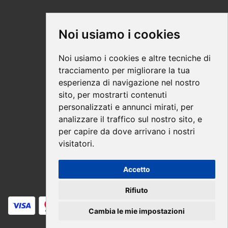
Supporto
Noi usiamo i cookies
Condizioni Generali
Noi usiamo i cookies e altre tecniche di
Modalità di acquisto
tracciamento per migliorare la tua
esperienza di navigazione nel nostro
Ebook help
sito, per mostrarti contenuti
Privacy
personalizzati e annunci mirati, per
Recesso
analizzare il traffico sul nostro sito, e
per capire da dove arrivano i nostri
Spedizione
visitatori.
Accetto
Pagamenti sicuri
Rifiuto
Cambia le mie impostazioni