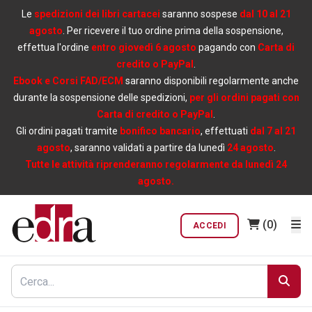
Le
spedizioni dei libri cartacei
saranno sospese
dal 10 al 21
agosto
. Per ricevere il tuo ordine prima della sospensione,
effettua l'ordine
entro giovedì 6 agosto
pagando con
Carta di
credito o PayPal
.
Ebook e Corsi FAD/ECM
saranno disponibili regolarmente anche
durante la sospensione delle spedizioni,
per gli ordini pagati con
Carta di credito o PayPal
.
Gli ordini pagati tramite
bonifico bancario
, effettuati
dal 7 al 21
agosto
, saranno validati a partire da lunedì
24 agosto
.
Tutte le attività riprenderanno regolarmente da lunedì 24
agosto.
(0)
ACCEDI