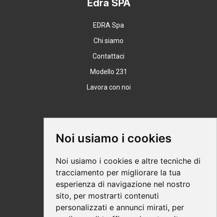
Edra SPA
EDRA Spa
Chi siamo
Contattaci
Modello 231
Lavora con noi
Supporto
Noi usiamo i cookies
Condizioni Generali
Noi usiamo i cookies e altre tecniche di
Modalità di acquisto
tracciamento per migliorare la tua
esperienza di navigazione nel nostro
Ebook help
sito, per mostrarti contenuti
Privacy
personalizzati e annunci mirati, per