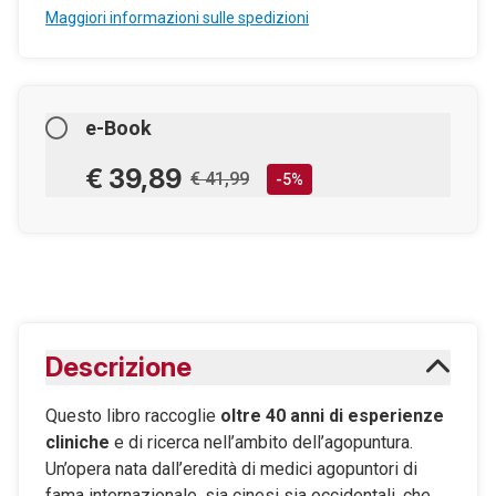
Maggiori informazioni sulle spedizioni
e-Book
€ 39,89
€ 41,99
-5%
AGGIUNGILO AL CARRELLO
Scaricabile subito
Descrizione
Maggiori informazioni sugli eBook
Questo libro raccoglie
oltre 40 anni di esperienze
cliniche
e di ricerca nell’ambito dell’agopuntura.
Un’opera nata dall’eredità di medici agopuntori di
fama internazionale, sia cinesi sia occidentali, che