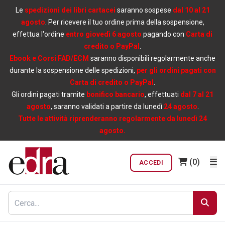
Le
spedizioni dei libri cartacei
saranno sospese
dal 10 al 21
agosto
. Per ricevere il tuo ordine prima della sospensione,
effettua l'ordine
entro giovedì 6 agosto
pagando con
Carta di
credito o PayPal
.
Ebook e Corsi FAD/ECM
saranno disponibili regolarmente anche
durante la sospensione delle spedizioni,
per gli ordini pagati con
Carta di credito o PayPal
.
Gli ordini pagati tramite
bonifico bancario
, effettuati
dal 7 al 21
agosto
, saranno validati a partire da lunedì
24 agosto
.
Tutte le attività riprenderanno regolarmente da lunedì 24
agosto.
(0)
ACCEDI