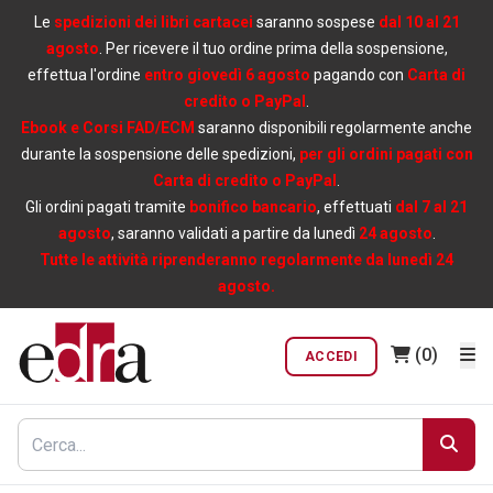
Le
spedizioni dei libri cartacei
saranno sospese
dal 10 al 21
agosto
. Per ricevere il tuo ordine prima della sospensione,
effettua l'ordine
entro giovedì 6 agosto
pagando con
Carta di
credito o PayPal
.
Ebook e Corsi FAD/ECM
saranno disponibili regolarmente anche
durante la sospensione delle spedizioni,
per gli ordini pagati con
Carta di credito o PayPal
.
Gli ordini pagati tramite
bonifico bancario
, effettuati
dal 7 al 21
agosto
, saranno validati a partire da lunedì
24 agosto
.
Tutte le attività riprenderanno regolarmente da lunedì 24
agosto.
(0)
ACCEDI