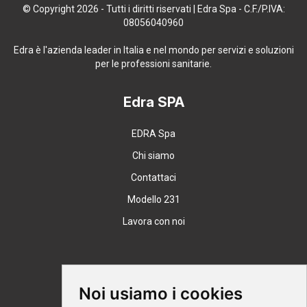
© Copyright 2026 - Tutti i diritti riservati | Edra Spa - C.F./P.IVA:
08056040960
Edra è l'azienda leader in Italia e nel mondo per servizi e soluzioni
per le professioni sanitarie.
Edra SPA
EDRA Spa
Chi siamo
Contattaci
Modello 231
Lavora con noi
Supporto
Noi usiamo i cookies