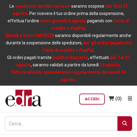
Le
spedizioni dei libri cartacei
saranno sospese
dal 10 al 21
agosto
. Per ricevere il tuo ordine prima della sospensione,
effettua l'ordine
entro giovedì 6 agosto
pagando con
Carta di
credito o PayPal
.
Ebook e Corsi FAD/ECM
saranno disponibili regolarmente anche
durante la sospensione delle spedizioni,
per gli ordini pagati con
Carta di credito o PayPal
.
Gli ordini pagati tramite
bonifico bancario
, effettuati
dal 7 al 21
agosto
, saranno validati a partire da lunedì
24 agosto
.
Tutte le attività riprenderanno regolarmente da lunedì 24
agosto.
(0)
ACCEDI