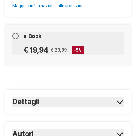
Maggiori informazioni sulle spedizioni
e-Book
€ 19,94
€ 20,99
-5%
AGGIUNGILO AL CARRELLO
Scaricabile subito
Dettagli
Maggiori informazioni sugli eBook
ISBN Cartaceo:
9788821431166
ISBN Digitale:
Autori
9788821432743