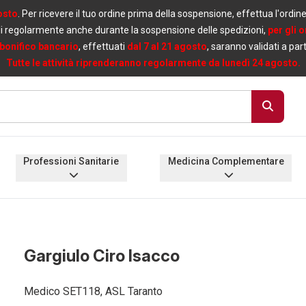
osto
. Per ricevere il tuo ordine prima della sospensione, effettua l'ordin
i regolarmente anche durante la sospensione delle spedizioni,
per gli 
bonifico bancario
, effettuati
dal 7 al 21 agosto
, saranno validati a par
Tutte le attività riprenderanno regolarmente da lunedì 24 agosto.
Professioni Sanitarie
Medicina Complementare
Gargiulo Ciro Isacco
Medico SET118, ASL Taranto