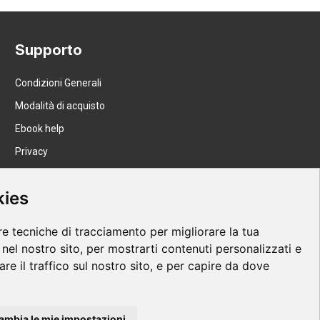
Supporto
Condizioni Generali
Modalità di acquisto
Ebook help
Privacy
Recesso
kies
Spedizione
re tecniche di tracciamento per migliorare la tua
nel nostro sito, per mostrarti contenuti personalizzati e
are il traffico sul nostro sito, e per capire da dove
ambia le mie impostazioni