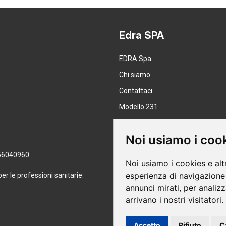
Edra SPA
EDRA Spa
Chi siamo
Contattaci
Modello 231
Lavora con noi
Noi usiamo i coo
8056040960
Noi usiamo i cookies e alt
esperienza di navigazione 
per le professioni sanitarie.
Pagamenti sicuri
annunci mirati, per analizz
arrivano i nostri visitatori.
Accetto
Rifiuto
C