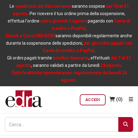
Le
spedizioni dei libri cartacei
saranno sospese
dal 10 al 21
agosto
. Per ricevere il tuo ordine prima della sospensione,
effettua l'ordine
entro giovedì 6 agosto
pagando con
Carta di
credito o PayPal
.
Ebook e Corsi FAD/ECM
saranno disponibili regolarmente anche
durante la sospensione delle spedizioni,
per gli ordini pagati con
Carta di credito o PayPal
.
Gli ordini pagati tramite
bonifico bancario
, effettuati
dal 7 al 21
agosto
, saranno validati a partire da lunedì
24 agosto
.
Tutte le attività riprenderanno regolarmente da lunedì 24
agosto.
(0)
ACCEDI