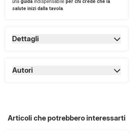
una
guida
indispensabile
per chi crede che la
salute inizi dalla tavola
.
Dettagli
ISBN Cartaceo:
9788870518931
Pagine Cartaceo:
Autori
242
ISBN Digitale:
9788870518948
F. Drago, O. D'Urso, G. Condorelli
Articoli che potrebbero interessarti