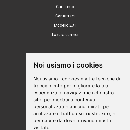
Chi siamo
Contattaci
Modello 231
Lavora con noi
Supporto
Noi usiamo i cookies
Condizioni Generali
Noi usiamo i cookies e altre tecniche di
Modalità di acquisto
tracciamento per migliorare la tua
esperienza di navigazione nel nostro
Ebook help
sito, per mostrarti contenuti
Privacy
personalizzati e annunci mirati, per
Recesso
analizzare il traffico sul nostro sito, e
per capire da dove arrivano i nostri
Spedizione
visitatori.