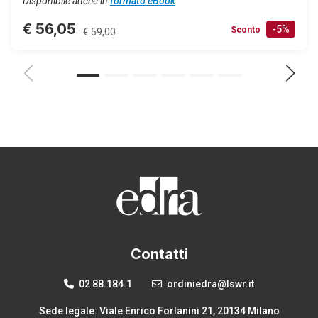
Disponibile anche in
formato eBook
€ 56,05
-5%
Sconto
€ 59,00
Contatti
02 88.184.1
ordiniedra@lswr.it
Sede legale: Viale Enrico Forlanini 21, 20134 Milano