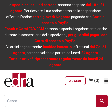
Le
spedizioni dei libri cartacei
saranno sospese
dal 10 al 21
agosto
. Per ricevere il tuo ordine prima della sospensione,
effettua l'ordine
entro giovedì 6 agosto
pagando con
Carta di
credito o PayPal
.
Ebook e Corsi FAD/ECM
saranno disponibili regolarmente anche
durante la sospensione delle spedizioni,
per gli ordini pagati con
Carta di credito o PayPal
.
Gli ordini pagati tramite
bonifico bancario
, effettuati
dal 7 al 21
agosto
, saranno validati a partire da lunedì
24 agosto
.
Tutte le attività riprenderanno regolarmente da lunedì 24
agosto.
(0)
ACCEDI