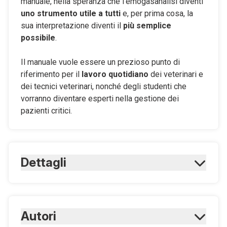
manuale, nella speranza che l’emogasanalisi diventi
uno strumento utile a tutti
e, per prima cosa, la
sua interpretazione diventi il
più semplice
possibile
.
Il manuale vuole essere un prezioso punto di
riferimento per il
lavoro quotidiano
dei veterinari e
dei tecnici veterinari, nonché degli studenti che
vorranno diventare esperti nella gestione dei
pazienti critici.
Dettagli
ISBN Cartaceo:
9788821460227
Numero edizione:
Autori
Prima