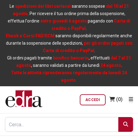
Le
spedizioni dei libri cartacei
saranno sospese
dal 10 al 21
agosto
. Per ricevere il tuo ordine prima della sospensione,
effettua l'ordine
entro giovedì 6 agosto
pagando con
Carta di
credito o PayPal
.
Ebook e Corsi FAD/ECM
saranno disponibili regolarmente anche
durante la sospensione delle spedizioni,
per gli ordini pagati con
Carta di credito o PayPal
.
Gli ordini pagati tramite
bonifico bancario
, effettuati
dal 7 al 21
agosto
, saranno validati a partire da lunedì
24 agosto
.
Tutte le attività riprenderanno regolarmente da lunedì 24
agosto.
(0)
ACCEDI