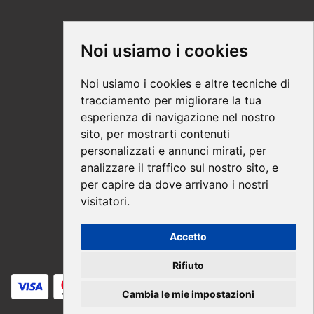
Supporto
Noi usiamo i cookies
Condizioni Generali
Noi usiamo i cookies e altre tecniche di
Modalità di acquisto
tracciamento per migliorare la tua
esperienza di navigazione nel nostro
Ebook help
sito, per mostrarti contenuti
Privacy
personalizzati e annunci mirati, per
Recesso
analizzare il traffico sul nostro sito, e
per capire da dove arrivano i nostri
Spedizione
visitatori.
Accetto
Pagamenti sicuri
Rifiuto
Cambia le mie impostazioni