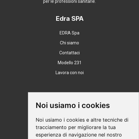
per le professioni sanitarie.
Edra SPA
EDRA Spa
Chi siamo
Contattaci
Modello 231
Lavora con noi
Supporto
Noi usiamo i cookies
Condizioni Generali
Noi usiamo i cookies e altre tecniche di
Modalità di acquisto
tracciamento per migliorare la tua
esperienza di navigazione nel nostro
Ebook help