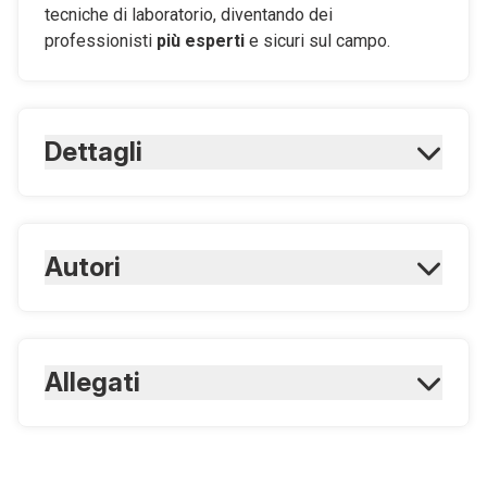
tecniche di laboratorio, diventando dei
professionisti
più esperti
e sicuri sul campo.
Dettagli
ISBN Cartaceo:
9788821459597
Numero edizione:
Autori
Prima
Rilegatura:
Brossura
I. Martínez Ortiz
Allegati
Formato:
16,8 x 24 cm
Pagine Cartaceo:
224
Scarica
Estratto "Guida pratica
per Tecnici Veterinari"