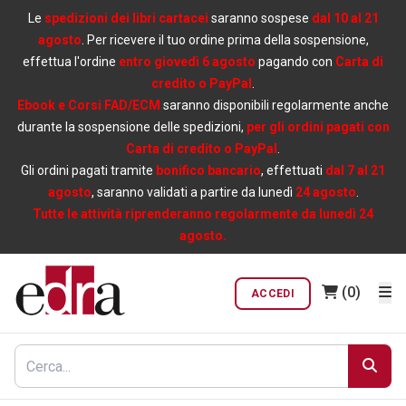
Le
spedizioni dei libri cartacei
saranno sospese
dal 10 al 21
agosto
. Per ricevere il tuo ordine prima della sospensione,
effettua l'ordine
entro giovedì 6 agosto
pagando con
Carta di
credito o PayPal
.
Ebook e Corsi FAD/ECM
saranno disponibili regolarmente anche
durante la sospensione delle spedizioni,
per gli ordini pagati con
Carta di credito o PayPal
.
Gli ordini pagati tramite
bonifico bancario
, effettuati
dal 7 al 21
agosto
, saranno validati a partire da lunedì
24 agosto
.
Tutte le attività riprenderanno regolarmente da lunedì 24
agosto.
(0)
ACCEDI