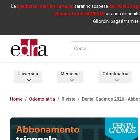
Le
spedizioni dei libri cartacei
saranno sospese
dal 10 al 21 ag
Ebook e Corsi FAD/ECM
saranno disponibil
Gli ordini pagati tramite
Università
Medicina
Odontoiatria
Home
/
Odontoiatria
/
Riviste
/
Dental Cadmos 2026 - Abbon