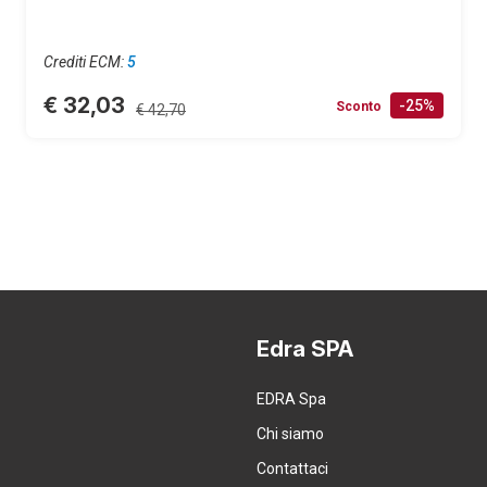
Crediti ECM:
5
€ 32,03
-25%
Sconto
€ 42,70
Edra SPA
EDRA Spa
Chi siamo
Contattaci