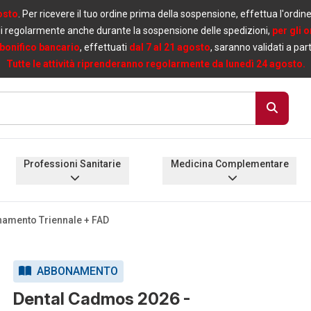
osto
. Per ricevere il tuo ordine prima della sospensione, effettua l'ordin
i regolarmente anche durante la sospensione delle spedizioni,
per gli 
bonifico bancario
, effettuati
dal 7 al 21 agosto
, saranno validati a par
Tutte le attività riprenderanno regolarmente da lunedì 24 agosto.
Professioni Sanitarie
Medicina Complementare
amento Triennale + FAD
ABBONAMENTO
Dental Cadmos 2026 -