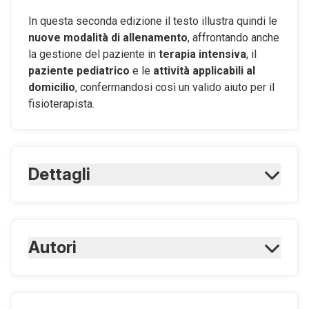
In questa seconda edizione il testo illustra quindi le
nuove modalità di allenamento
, affrontando anche
la gestione del paziente in
terapia intensiva
, il
paziente pediatrico
e le
attività applicabili al
domicilio
, confermandosi così un valido aiuto per il
fisioterapista.
Dettagli
ISBN Cartaceo:
9788821457401
Numero edizione:
Autori
Seconda
ARIR - Associazione riabilitatori
Rilegatura:
Brossura
dell'insufficienza respiratoria