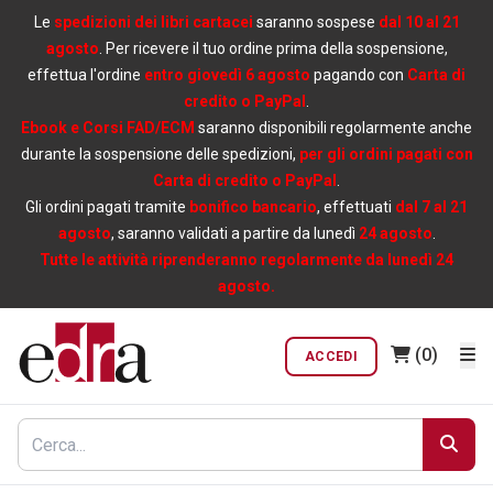
Le
spedizioni dei libri cartacei
saranno sospese
dal 10 al 21
agosto
. Per ricevere il tuo ordine prima della sospensione,
effettua l'ordine
entro giovedì 6 agosto
pagando con
Carta di
credito o PayPal
.
Ebook e Corsi FAD/ECM
saranno disponibili regolarmente anche
durante la sospensione delle spedizioni,
per gli ordini pagati con
Carta di credito o PayPal
.
Gli ordini pagati tramite
bonifico bancario
, effettuati
dal 7 al 21
agosto
, saranno validati a partire da lunedì
24 agosto
.
Tutte le attività riprenderanno regolarmente da lunedì 24
agosto.
(0)
ACCEDI