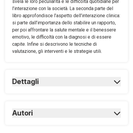
svela le loro peculiarità e le difficoltà quotidiane per
l’interazione con la società. La seconda parte del
libro approfondisce l’aspetto dell’interazione clinica:
si parte dall’importanza dello stabilire un rapporto,
per poi affrontare la salute mentale e il benessere
emotivo, le difficoltà con la diagnosi e di essere
capite. Infine si descrivono le tecniche di
valutazione, gli interventi e le strategie utili.
Dettagli
ISBN Cartaceo:
9788821450914
ISBN Digitale:
Autori
9788821450921
Fisher Bullivant F.