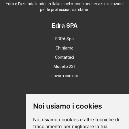
Edra è l'azienda leader in Italia e nel mondo per servizi e soluzioni
per le professioni sanitarie.
Edra SPA
EDRA Spa
Chi siamo
Contattaci
Modello 231
Lavora con noi
Supporto
Noi usiamo i cookies
Condizioni Generali
Noi usiamo i cookies e altre tecniche di
Modalità di acquisto
tracciamento per migliorare la tua