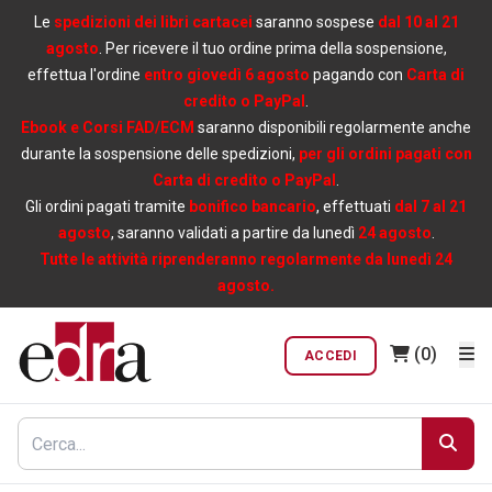
Le
spedizioni dei libri cartacei
saranno sospese
dal 10 al 21
agosto
. Per ricevere il tuo ordine prima della sospensione,
effettua l'ordine
entro giovedì 6 agosto
pagando con
Carta di
credito o PayPal
.
Ebook e Corsi FAD/ECM
saranno disponibili regolarmente anche
durante la sospensione delle spedizioni,
per gli ordini pagati con
Carta di credito o PayPal
.
Gli ordini pagati tramite
bonifico bancario
, effettuati
dal 7 al 21
agosto
, saranno validati a partire da lunedì
24 agosto
.
Tutte le attività riprenderanno regolarmente da lunedì 24
agosto.
(0)
ACCEDI