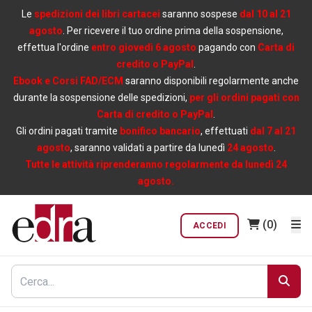
Le
spedizioni dei libri cartacei
saranno sospese
dal 10 al 21
agosto
. Per ricevere il tuo ordine prima della sospensione,
effettua l'ordine
entro giovedì 6 agosto
pagando con
Carta di
credito o PayPal
.
Ebook e Corsi FAD/ECM
saranno disponibili regolarmente anche
durante la sospensione delle spedizioni,
per gli ordini pagati con
Carta di credito o PayPal
.
Gli ordini pagati tramite
bonifico bancario
, effettuati
dal 7 al 21
agosto
, saranno validati a partire da lunedì
24 agosto
.
Tutte le attività riprenderanno regolarmente da lunedì 24
agosto.
(0)
ACCEDI