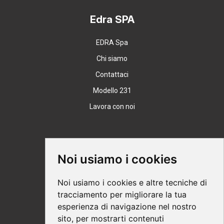
Edra SPA
EDRA Spa
Chi siamo
Contattaci
Modello 231
Lavora con noi
Supporto
Noi usiamo i cookies
Condizioni Generali
Noi usiamo i cookies e altre tecniche di
Modalità di acquisto
tracciamento per migliorare la tua
esperienza di navigazione nel nostro
Ebook help
sito, per mostrarti contenuti