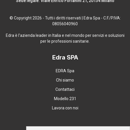
Sede legale: Viale Enrico Forlanini 21, 20134 Milano
Vanzulli Francesco
© Copyright 2026 - Tutti i diritti riservati | Edra Spa - C.F./P.IVA:
Odontoiatra, libero professionista nella
08056040960
provincia di Varese
Edra è l'azienda leader in Italia e nel mondo per servizi e soluzioni
per le professioni sanitarie.
Edra SPA
EDRA Spa
Chi siamo
Contattaci
Modello 231
Lavora con noi