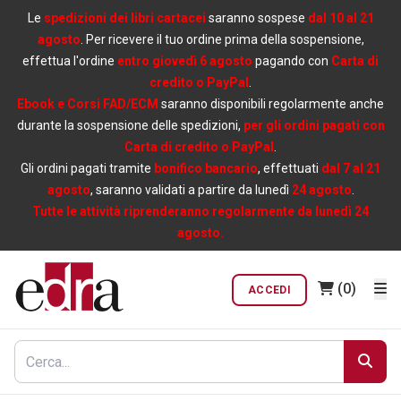
Le
spedizioni dei libri cartacei
saranno sospese
dal 10 al 21
agosto
. Per ricevere il tuo ordine prima della sospensione,
effettua l'ordine
entro giovedì 6 agosto
pagando con
Carta di
credito o PayPal
.
Ebook e Corsi FAD/ECM
saranno disponibili regolarmente anche
durante la sospensione delle spedizioni,
per gli ordini pagati con
Carta di credito o PayPal
.
Gli ordini pagati tramite
bonifico bancario
, effettuati
dal 7 al 21
agosto
, saranno validati a partire da lunedì
24 agosto
.
Tutte le attività riprenderanno regolarmente da lunedì 24
agosto.
(0)
ACCEDI