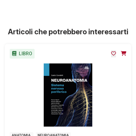
ISBN Digitale:
9788821461071
Scarica
ASO: testa le tue
conoscenze - estratto
Articoli che potrebbero interessarti
LIBRO
ANATOMIA
NEUROANATOMIA