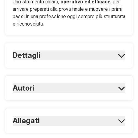
Uno strumento chiaro,
operativo ed efficace
, per
arrivare preparati alla prova finale e muovere i primi
passi in una professione oggi sempre più strutturata
e riconosciuta.
Dettagli
ISBN Cartaceo:
9788821460142
Rilegatura:
Autori
Brossura
Formato:
16,8 x 24 cm
Coltellaro F.
Allegati
Pagine Cartaceo:
176