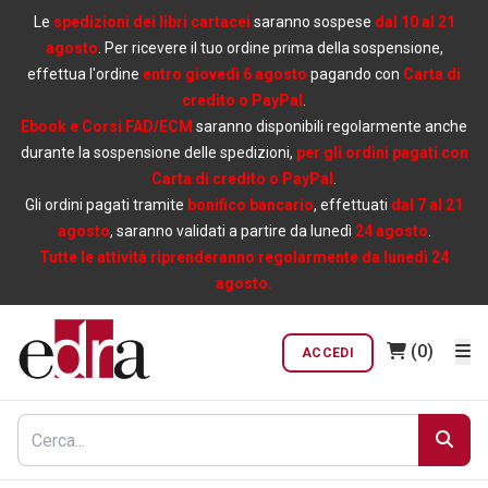
Le
spedizioni dei libri cartacei
saranno sospese
dal 10 al 21
agosto
. Per ricevere il tuo ordine prima della sospensione,
effettua l'ordine
entro giovedì 6 agosto
pagando con
Carta di
credito o PayPal
.
Ebook e Corsi FAD/ECM
saranno disponibili regolarmente anche
durante la sospensione delle spedizioni,
per gli ordini pagati con
Carta di credito o PayPal
.
Gli ordini pagati tramite
bonifico bancario
, effettuati
dal 7 al 21
agosto
, saranno validati a partire da lunedì
24 agosto
.
Tutte le attività riprenderanno regolarmente da lunedì 24
agosto.
(0)
ACCEDI