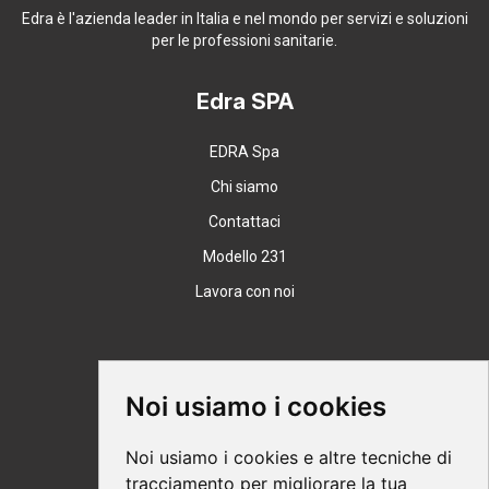
Edra è l'azienda leader in Italia e nel mondo per servizi e soluzioni
per le professioni sanitarie.
Edra SPA
EDRA Spa
Chi siamo
Contattaci
Modello 231
Lavora con noi
Supporto
Noi usiamo i cookies
Condizioni Generali
Noi usiamo i cookies e altre tecniche di
Modalità di acquisto
tracciamento per migliorare la tua