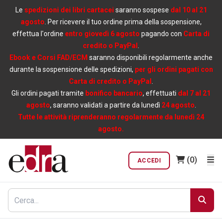
Le
spedizioni dei libri cartacei
saranno sospese
dal 10 al 21
agosto
. Per ricevere il tuo ordine prima della sospensione,
effettua l'ordine
entro giovedì 6 agosto
pagando con
Carta di
credito o PayPal
.
Ebook e Corsi FAD/ECM
saranno disponibili regolarmente anche
durante la sospensione delle spedizioni,
per gli ordini pagati con
Carta di credito o PayPal
.
Gli ordini pagati tramite
bonifico bancario
, effettuati
dal 7 al 21
agosto
, saranno validati a partire da lunedì
24 agosto
.
Tutte le attività riprenderanno regolarmente da lunedì 24
agosto.
(0)
ACCEDI