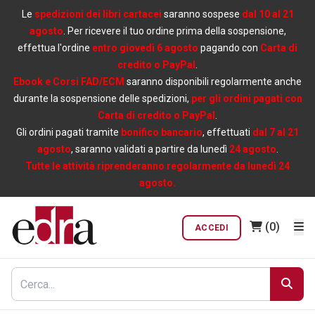
Le
spedizioni dei libri cartacei
saranno sospese
dal 10 al 21
agosto
. Per ricevere il tuo ordine prima della sospensione,
effettua l'ordine
entro giovedì 6 agosto
pagando con
Carta di
credito o PayPal
.
Ebook e Corsi FAD/ECM
saranno disponibili regolarmente anche
durante la sospensione delle spedizioni,
per gli ordini pagati con
Carta di credito o PayPal
.
Gli ordini pagati tramite
bonifico bancario
, effettuati
dal 7 al 21
agosto
, saranno validati a partire da lunedì
24 agosto
.
Tutte le attività riprenderanno regolarmente da lunedì 24
agosto.
(0)
ACCEDI