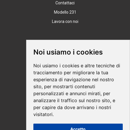
Contattaci
Modello 231
Lavora con noi
Supporto
Noi usiamo i cookies
Condizioni Generali
Noi usiamo i cookies e altre tecniche di
Modalità di acquisto
tracciamento per migliorare la tua
esperienza di navigazione nel nostro
Ebook help
sito, per mostrarti contenuti
Privacy
personalizzati e annunci mirati, per
Recesso
analizzare il traffico sul nostro sito, e
per capire da dove arrivano i nostri
Spedizione
visitatori.
Accetto