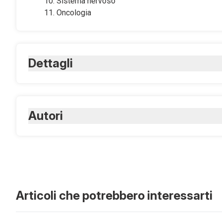
Sistema nervoso
Oncologia
Dettagli
ISBN Cartaceo:
9788821429811
ISBN Digitale:
Autori
9788821432927
Firenzuoli F.
Articoli che potrebbero interessarti