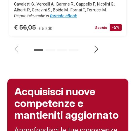
Cavaletti G., Vercelli A., Barone R., Cappello F., Nicolini G.,
Alberti P., Gerevini S., Boido M., Fornai F., Ferrucci M.
Disponibile anche in
formato eBook
€ 56,05
-5%
Sconto
€ 59,00
Acquisisci nuove
competenze e
mantieniti aggiornato
Approfondisci le tue conoscenze