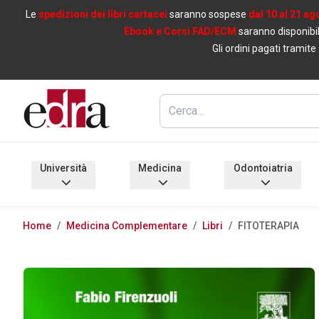
Le
spedizioni dei libri cartacei
saranno sospese
dal 10 al 21 ag
Ebook e Corsi FAD/ECM
saranno disponibil
Gli ordini pagati tramite
Università
Medicina
Odontoiatria
Home
/
Medicina Complementare
/
Libri
/
FITOTERAPIA