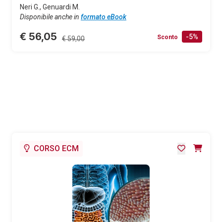
Neri G., Genuardi M.
Disponibile anche in
formato eBook
€ 56,05
-5%
Sconto
€ 59,00
CORSO ECM