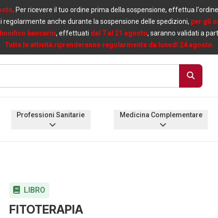
osto
. Per ricevere il tuo ordine prima della sospensione, effettua l'ordin
i regolarmente anche durante la sospensione delle spedizioni,
per gli 
bonifico bancario
, effettuati
dal 7 al 21 agosto
, saranno validati a par
Tutte le attività riprenderanno regolarmente da lunedì 24 agosto.
Professioni Sanitarie
Medicina Complementare
LIBRO
FITOTERAPIA