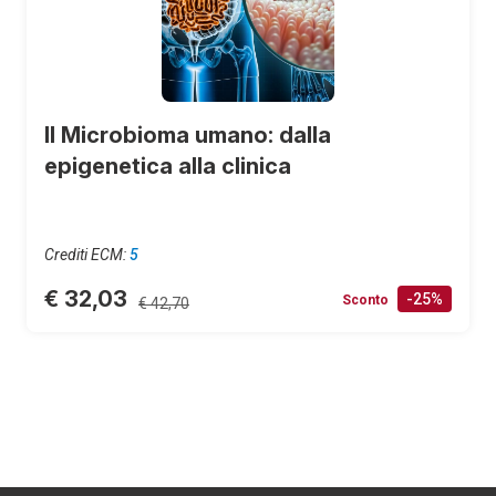
Il Microbioma umano: dalla
epigenetica alla clinica
Crediti ECM:
5
€ 32,03
-25%
Sconto
€ 42,70