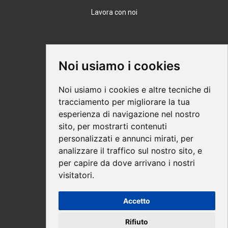
Lavora con noi
Supporto
Noi usiamo i cookies
Condizioni Generali
Noi usiamo i cookies e altre tecniche di
Modalità di acquisto
tracciamento per migliorare la tua
esperienza di navigazione nel nostro
Ebook help
sito, per mostrarti contenuti
Privacy
personalizzati e annunci mirati, per
Recesso
analizzare il traffico sul nostro sito, e
per capire da dove arrivano i nostri
Spedizione
visitatori.
Accetto
Pagamenti sicuri
Rifiuto