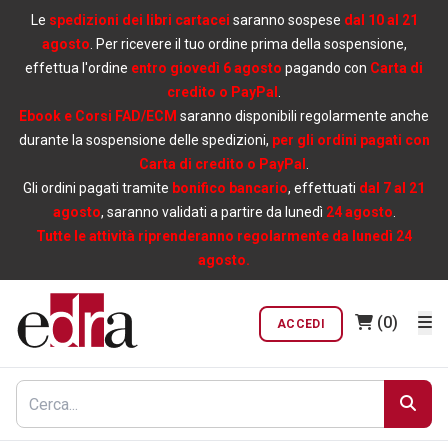
Le
spedizioni dei libri cartacei
saranno sospese
dal 10 al 21
agosto
. Per ricevere il tuo ordine prima della sospensione,
effettua l'ordine
entro giovedì 6 agosto
pagando con
Carta di
credito o PayPal
.
Ebook e Corsi FAD/ECM
saranno disponibili regolarmente anche
durante la sospensione delle spedizioni,
per gli ordini pagati con
Carta di credito o PayPal
.
Gli ordini pagati tramite
bonifico bancario
, effettuati
dal 7 al 21
agosto
, saranno validati a partire da lunedì
24 agosto
.
Tutte le attività riprenderanno regolarmente da lunedì 24
agosto.
(0)
ACCEDI