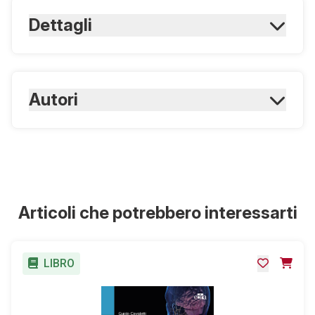
Dettagli
ISBN Cartaceo:
9788821455414
Rilegatura:
Autori
Brossura
ISBN Digitale:
9788821453946
Hall J. E., Hall M.E.
Articoli che potrebbero interessarti
LIBRO