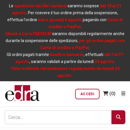
Le
spedizioni dei libri cartacei
saranno sospese
dal 10 al 21
agosto
. Per ricevere il tuo ordine prima della sospensione,
effettua l'ordine
entro giovedì 6 agosto
pagando con
Carta di
credito o PayPal
.
Ebook e Corsi FAD/ECM
saranno disponibili regolarmente anche
durante la sospensione delle spedizioni,
per gli ordini pagati con
Carta di credito o PayPal
.
Gli ordini pagati tramite
bonifico bancario
, effettuati
dal 7 al 21
agosto
, saranno validati a partire da lunedì
24 agosto
.
Tutte le attività riprenderanno regolarmente da lunedì 24
agosto.
(0)
ACCEDI