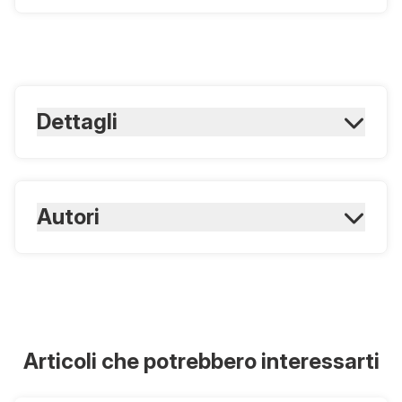
Dettagli
ISBN Cartaceo:
9788821443923
ISBN Digitale:
Autori
9788821443930
Neri G., Genuardi M.
Articoli che potrebbero interessarti