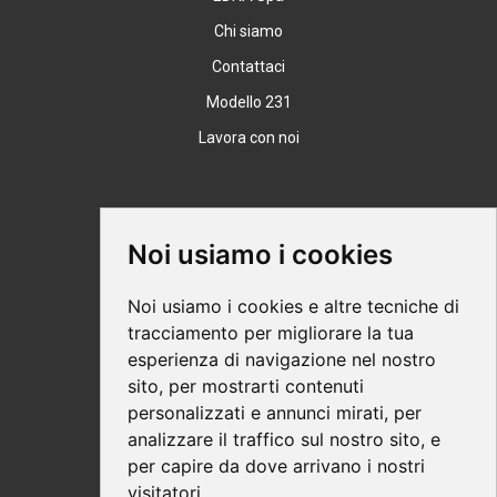
Chi siamo
Contattaci
Modello 231
Lavora con noi
Supporto
Noi usiamo i cookies
Condizioni Generali
Noi usiamo i cookies e altre tecniche di
Modalità di acquisto
tracciamento per migliorare la tua
esperienza di navigazione nel nostro
Ebook help
sito, per mostrarti contenuti
Privacy
personalizzati e annunci mirati, per
Recesso
analizzare il traffico sul nostro sito, e
per capire da dove arrivano i nostri
Spedizione
visitatori.