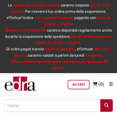
Le
spedizioni dei libri cartacei
saranno sospese
dal 10 al 21
agosto
. Per ricevere il tuo ordine prima della sospensione,
effettua l'ordine
entro giovedì 6 agosto
pagando con
Carta di
credito o PayPal
.
Ebook e Corsi FAD/ECM
saranno disponibili regolarmente anche
durante la sospensione delle spedizioni,
per gli ordini pagati con
Carta di credito o PayPal
.
Gli ordini pagati tramite
bonifico bancario
, effettuati
dal 7 al 21
agosto
, saranno validati a partire da lunedì
24 agosto
.
Tutte le attività riprenderanno regolarmente da lunedì 24
agosto.
(0)
ACCEDI