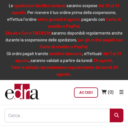
Le
spedizioni dei libri cartacei
saranno sospese
dal 10 al 21
agosto
. Per ricevere il tuo ordine prima della sospensione,
effettua l'ordine
entro giovedì 6 agosto
pagando con
Carta di
credito o PayPal
.
Ebook e Corsi FAD/ECM
saranno disponibili regolarmente anche
durante la sospensione delle spedizioni,
per gli ordini pagati con
Carta di credito o PayPal
.
Gli ordini pagati tramite
bonifico bancario
, effettuati
dal 7 al 21
agosto
, saranno validati a partire da lunedì
24 agosto
.
Tutte le attività riprenderanno regolarmente da lunedì 24
agosto.
(0)
ACCEDI