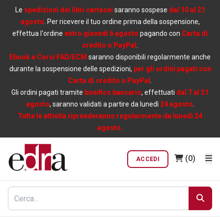
Le
spedizioni dei libri cartacei
saranno sospese
dal 10 al 21
agosto
. Per ricevere il tuo ordine prima della sospensione,
effettua l'ordine
entro giovedì 6 agosto
pagando con
Carta di
credito o PayPal
.
Ebook e Corsi FAD/ECM
saranno disponibili regolarmente anche
durante la sospensione delle spedizioni,
per gli ordini pagati con
Carta di credito o PayPal
.
Gli ordini pagati tramite
bonifico bancario
, effettuati
dal 7 al 21
agosto
, saranno validati a partire da lunedì
24 agosto
.
Tutte le attività riprenderanno regolarmente da lunedì 24
agosto.
(0)
ACCEDI