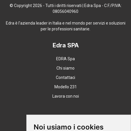
© Copyright 2026 - Tutti i diritti riservati | Edra Spa - C.F./P.IVA:
08056040960
Edra è l'azienda leader in Italia e nel mondo per servizi e soluzioni
per le professioni sanitarie.
Edra SPA
EDRA Spa
Chi siamo
Contattaci
Modello 231
Lavora con noi
Supporto
Noi usiamo i cookies