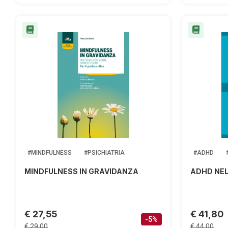
#MINDFULNESS
#PSICHIATRIA
#ADHD
MINDFULNESS IN GRAVIDANZA
ADHD NEL
€ 27,55
€ 41,80
-5%
€ 29,00
€ 44,00