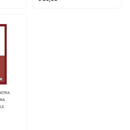
ATRIA
INA
LE