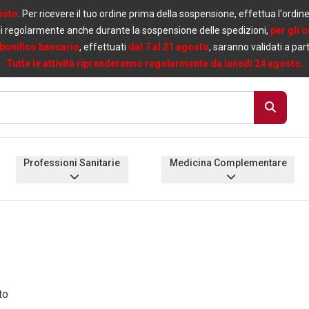
osto
. Per ricevere il tuo ordine prima della sospensione, effettua l'ordin
i regolarmente anche durante la sospensione delle spedizioni,
per gli 
bonifico bancario
, effettuati
dal 7 al 21 agosto
, saranno validati a par
Tutte le attività riprenderanno regolarmente da lunedì 24 agosto.
Professioni Sanitarie
Medicina Complementare
to