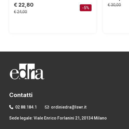
€ 22,80
€ 30,00
-5%
€ 24,00
Contatti
02 88.184.1
ordiniedra@lswr.it
Sede legale: Viale Enrico Forlanini 21, 20134 Milano