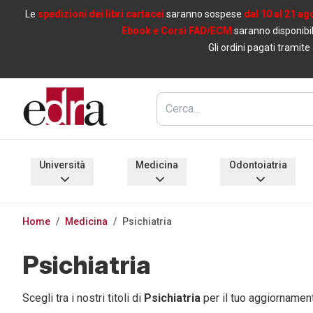
Le
spedizioni dei libri cartacei
saranno sospese
dal 10 al 21 ag
Ebook e Corsi FAD/ECM
saranno disponibil
Gli ordini pagati tramite
Università
Medicina
Odontoiatria
Home
/
Medicina
/
Psichiatria
Psichiatria
Scegli tra i nostri titoli di
Psichiatria
per il tuo aggiornamen