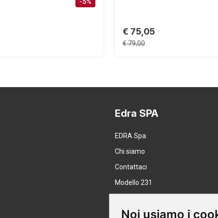
-5%
€ 75,05
€ 79,00
Edra SPA
EDRA Spa
Chi siamo
Contattaci
Modello 231
Lavora con noi
Noi usiamo i coo