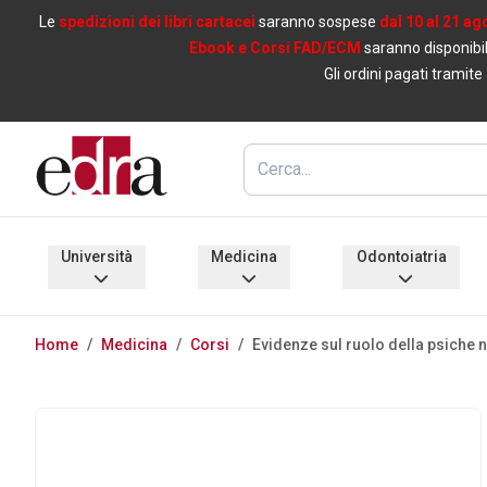
Le
spedizioni dei libri cartacei
saranno sospese
dal 10 al 21 ag
Ebook e Corsi FAD/ECM
saranno disponibil
Gli ordini pagati tramite
Università
Medicina
Odontoiatria
Home
/
Medicina
/
Corsi
/
Evidenze sul ruolo della psiche ne