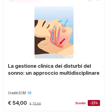
La gestione clinica dei disturbi del
sonno: un approccio multidisciplinare
Crediti ECM:
10
€ 54,00
-25%
Sconto
€ 72,00