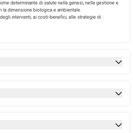
 come determinante di salute nella genesi, nella gestione e
on la dimensione biologica e ambientale.
degli interventi, ai costi-benefici, alle strategie di
to video e testuale
uttiva viene
fornita una panoramica generale dell’attività
ica della salute.
amento individuale; Nella pancia della mamma; Esperienze
termine; La trasmissione intergenerazionale; Problemi e