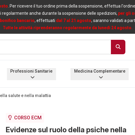
osto
. Per ricevere il tuo ordine prima della sospensione, effettua l'ordin
i regolarmente anche durante la sospensione delle spedizioni,
per gli 
bonifico bancario
, effettuati
dal 7 al 21 agosto
, saranno validati a par
Tutte le attività riprenderanno regolarmente da lunedì 24 agosto.
Professioni Sanitarie
Medicina Complementare
lla salute e nella malattia
CORSO ECM
Evidenze sul ruolo della psiche nella