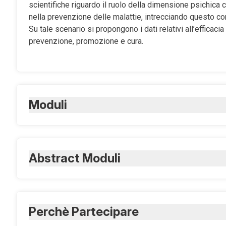
scientifiche riguardo il ruolo della dimensione psichica
nella prevenzione delle malattie, intrecciando questo c
Su tale scenario si propongono i dati relativi all’efficacia 
prevenzione, promozione e cura.
Moduli
VIDEO
INTRODUZIONE AL CORSO
Ogni modulo è composto da materiale didattico in forma
Abstract Moduli
MODULO 1
INTRODUZIONE AL CORSO –
In questa sezione introd
L’impatto delle esperienze sfavorevoli dell’infanzia
formativa e del valore di tali contenuti nella gestione clin
MODULO 1
– Esperienze e programmazione del funzion
Perchè Partecipare
MODULO 2
sfavorevoli nell’infanzia; Conseguenze a breve e lungo 
Disagio psicologico, salute e qualità della vita