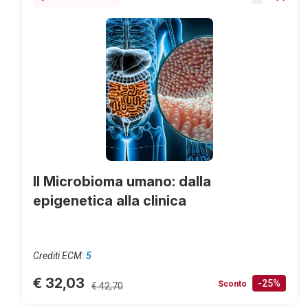
Il Microbioma umano: dalla
epigenetica alla clinica
Crediti ECM:
5
€ 32,03
-25%
Sconto
€ 42,70