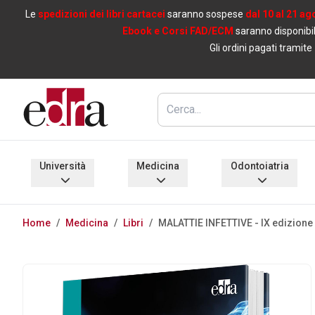
Le
spedizioni dei libri cartacei
saranno sospese
dal 10 al 21 ag
Ebook e Corsi FAD/ECM
saranno disponibil
Gli ordini pagati tramite
Università
Medicina
Odontoiatria
Home
/
Medicina
/
Libri
/
MALATTIE INFETTIVE - IX edizione