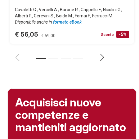
Cavaletti G., Vercelli A., Barone R., Cappello F., Nicolini G.,
Alberti P., Gerevini S., Boido M., Fornai F., Ferrucci M.
Disponibile anche in
formato eBook
€ 56,05
-5%
Sconto
€ 59,00
Acquisisci nuove
competenze e
mantieniti aggiornato