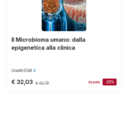
Il Microbioma umano: dalla
epigenetica alla clinica
Crediti ECM:
5
€ 32,03
-25%
Sconto
€ 42,70