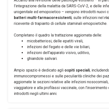
Accanto alla revisione delle patologie esistenti – in part
l’integrazione della malattia da SARS-CoV-2, e delle inf
urogenitale ed emopoietico – vengono introdotti nuovi c
batteri multi-farmacoresistenti
, sulle infezioni nel
ri
ricevente di trapianto di cellule staminali emopoietiche.
Completano il quadro la trattazione aggiornata delle:
micobatteriosi, delle epatiti virali,
infezioni del fegato e delle vie biliari,
infezioni dell’apparato visivo, uditivo,
ghiandole salivari.
Ampio spazio è dedicato agli
ospiti speciali
, includendo
immunocompromessi e sulle peculiarità cliniche dei pazi
aggiornate le sezioni relative alle infezioni nosocomiali, a
viaggiatore e alla profilassi vaccinale, con l’inserimento
introdotti negli ultimi anni.