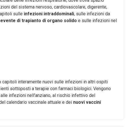
icolare delle infezioni respiratorie, dove trova spazio
ezioni del sistema nervoso, cardiovascolare, digerente,
apitoli sulle
infezioni intraddominali
, sulle infezioni da
cevente di trapianto di organo solido
e sulle infezioni nel
 capitoli interamente nuovi sulle infezioni in altri ospiti
enti sottoposti a terapie con farmaci biologici. Vengono
lle infezioni nell’anziano, al rischio infettivo del
 del calendario vaccinale attuale e dei
nuovi vaccini