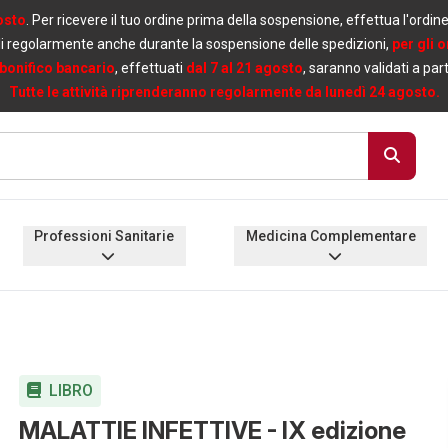
osto
. Per ricevere il tuo ordine prima della sospensione, effettua l'ordin
i regolarmente anche durante la sospensione delle spedizioni,
per gli 
bonifico bancario
, effettuati
dal 7 al 21 agosto
, saranno validati a par
Tutte le attività riprenderanno regolarmente da lunedì 24 agosto.
Professioni Sanitarie
Medicina Complementare
LIBRO
MALATTIE INFETTIVE - IX edizione