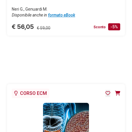
Neri G., Genuardi M.
Disponibile anche in
formato eBook
€ 56,05
-5%
Sconto
€ 59,00
CORSO ECM