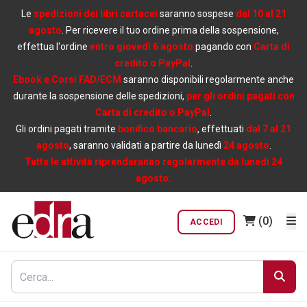
Le
spedizioni dei libri cartacei
saranno sospese
dal 10 al 21
agosto
. Per ricevere il tuo ordine prima della sospensione,
effettua l'ordine
entro giovedì 6 agosto
pagando con
Carta di
credito o PayPal
.
Ebook e Corsi FAD/ECM
saranno disponibili regolarmente anche
durante la sospensione delle spedizioni,
per gli ordini pagati con
Carta di credito o PayPal
.
Gli ordini pagati tramite
bonifico bancario
, effettuati
dal 7 al 21
agosto
, saranno validati a partire da lunedì
24 agosto
.
Tutte le attività riprenderanno regolarmente da lunedì 24
agosto.
(0)
ACCEDI