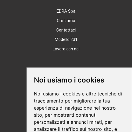
EDRA Spa
Chi siamo
Contattaci
Modello 231
Lavora con noi
Supporto
Noi usiamo i cookies
Condizioni Generali
Noi usiamo i cookies e altre tecniche di
Modalità di acquisto
tracciamento per migliorare la tua
esperienza di navigazione nel nostro
Ebook help
sito, per mostrarti contenuti
Privacy
personalizzati e annunci mirati, per
Recesso
analizzare il traffico sul nostro sito, e