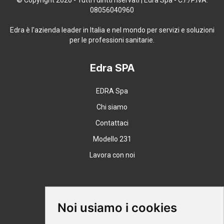
© Copyright 2026 - Tutti i diritti riservati | Edra Spa - C.F./P.IVA:
08056040960
Edra è l'azienda leader in Italia e nel mondo per servizi e soluzioni
per le professioni sanitarie.
Edra SPA
EDRA Spa
Chi siamo
Contattaci
Modello 231
Lavora con noi
Supporto
Noi usiamo i cookies