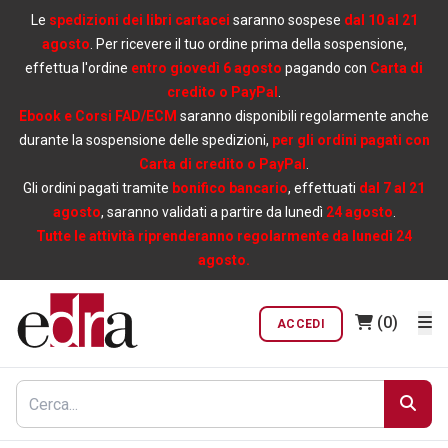
Le
spedizioni dei libri cartacei
saranno sospese
dal 10 al 21
agosto
. Per ricevere il tuo ordine prima della sospensione,
effettua l'ordine
entro giovedì 6 agosto
pagando con
Carta di
credito o PayPal
.
Ebook e Corsi FAD/ECM
saranno disponibili regolarmente anche
durante la sospensione delle spedizioni,
per gli ordini pagati con
Carta di credito o PayPal
.
Gli ordini pagati tramite
bonifico bancario
, effettuati
dal 7 al 21
agosto
, saranno validati a partire da lunedì
24 agosto
.
Tutte le attività riprenderanno regolarmente da lunedì 24
agosto.
(0)
ACCEDI